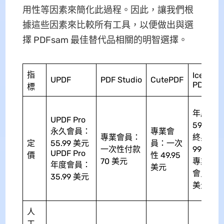
用性等因素來簡化此過程。因此，讓我們根
據這些因素來比較所有工具，以便做出與選
擇 PDFsam 最佳替代品相關的明智選擇。
指
Icecrea
UPDF
PDF Studio
CutePDF
PDF
標
年度會
UPDF Pro
59.95 
永久會員：
專業會
專業會員：
終身會
定
55.99 美元
員：一次
一次性付款
99 美元
UPDF Pro
價
性 49.95
70 美元
專業版 P
年度會員：
美元
會員：11
35.99 美元
美元
人
工