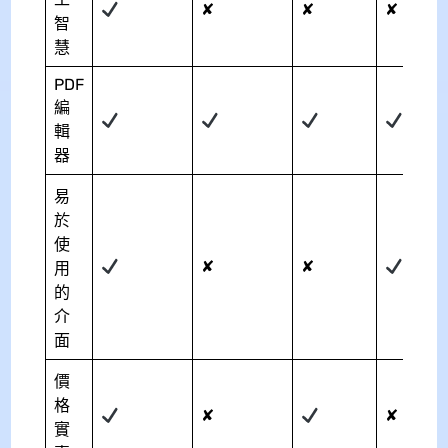
✘
✘
✘
智
慧
PDF
編
輯
器
易
於
使
✘
✘
用
的
介
面
價
格
✘
✘
實