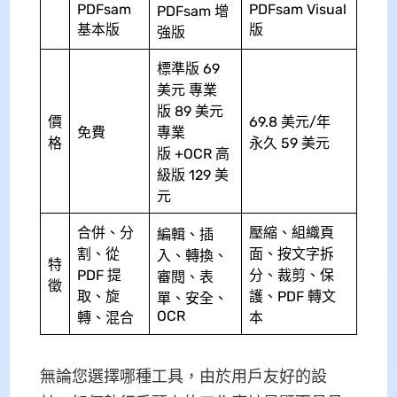
PDFsam
PDFsam Visual
PDFsam 增
基本版
版
強版
標準版 69
美元 專業
版 89 美元
價
69.8 美元/年
免費
專業
格
永久 59 美元
版 +OCR 高
級版 129 美
元
合併、分
壓縮、組織頁
編輯、插
割、從
面、按文字拆
入、轉換、
特
PDF 提
分、裁剪、保
審閱、表
徵
取、旋
護、PDF 轉文
單、安全、
OCR
轉、混合
本
無論您選擇哪種工具，由於用戶友好的設