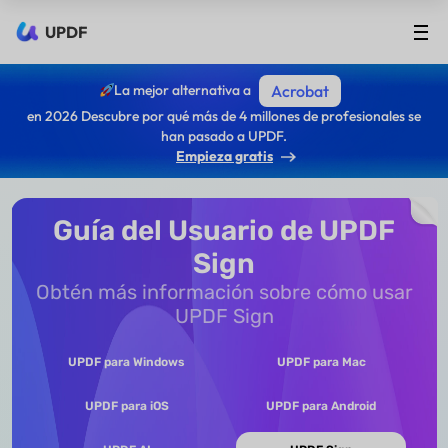
UPDF
La mejor alternativa a
Acrobat
en 2026 Descubre por qué más de 4 millones de profesionales se
han pasado a UPDF.
Empieza gratis
Guía del Usuario de UPDF
Sign
Obtén más información sobre cómo usar
UPDF Sign
UPDF para Windows
UPDF para Mac
UPDF para iOS
UPDF para Android