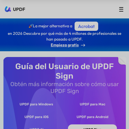
UPDF
La mejor alternativa a
Acrobat
en 2026 Descubre por qué más de 4 millones de profesionales se
han pasado a UPDF.
Empieza gratis
Guía del Usuario de UPDF
Sign
Obtén más información sobre cómo usar
UPDF Sign
UPDF para Windows
UPDF para Mac
UPDF para iOS
UPDF para Android