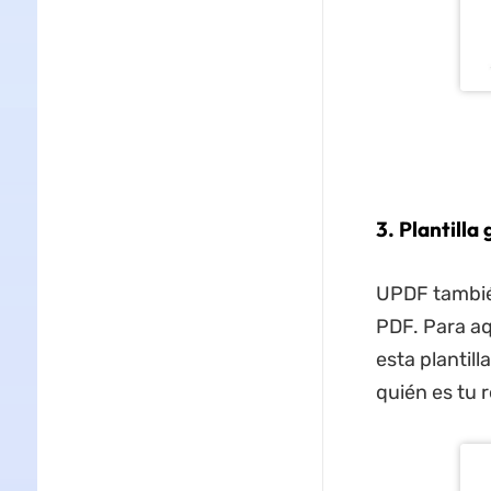
3. Plantill
UPDF también
PDF. Para aq
esta plantill
quién es tu 