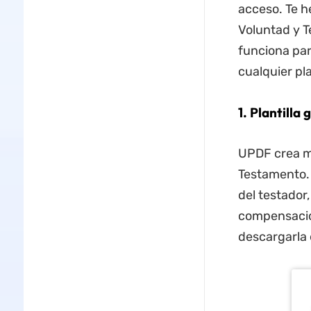
acceso. Te h
Voluntad y T
funciona par
cualquier pl
1. Plantill
UPDF crea mu
Testamento. 
del testador
compensación
descargarla 