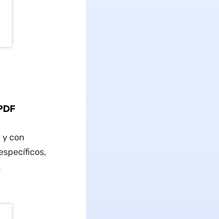
UPDF
 y con
específicos,
.