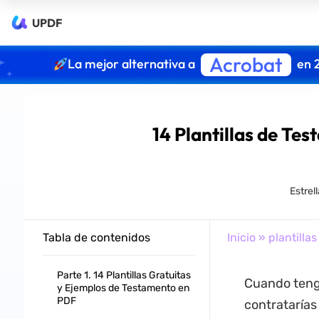
UPDF
Acrobat
La mejor alternativa a
en 
14 Plantillas de Te
Estrel
Tabla de contenidos
Inicio
»
plantillas
Parte 1. 14 Plantillas Gratuitas
Cuando teng
y Ejemplos de Testamento en
PDF
contratarías