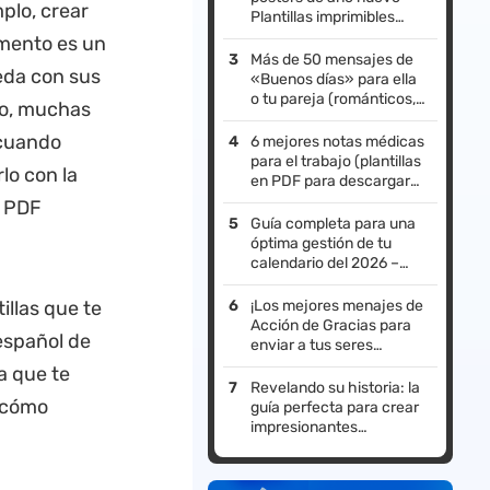
plo, crear
Plantillas imprimibles
gratis
amento es un
Más de 50 mensajes de
eda con sus
«Buenos días» para ella
o tu pareja (románticos,
 no, muchas
encantadores, tiernos,
largos, bonitos,
 cuando
6 mejores notas médicas
divertidos)
para el trabajo (plantillas
lo con la
en PDF para descargar
gratis)
e PDF
Guía completa para una
óptima gestión de tu
calendario del 2026 –
Todo lo que necesitas
saber
illas que te
¡Los mejores menajes de
Acción de Gracias para
español de
enviar a tus seres
queridos!
a que te
Revelando su historia: la
 cómo
guía perfecta para crear
impresionantes
presentaciones de
marca (con plantillas)