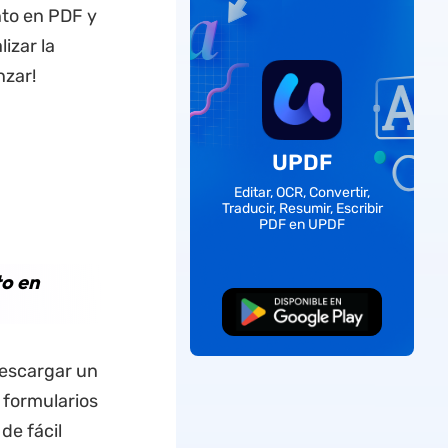
nto en PDF y
izar la
nzar!
UPDF
Editar, OCR, Convertir,
Traducir, Resumir, Escribir
PDF en UPDF
to en
Descarga Gratuita
descargar un
 formularios
de fácil