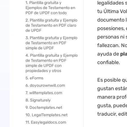
legalidades 
1. Plantilla gratuita y
Ejemplos de Testamento en
tu Última Vo
PDF de UPDF con todo
documento l
2. Plantilla gratuita y Ejemplo
de Testamento en PDF claro
posesiones, 
de UPDF
personas ni 
3. Plantilla gratuita y Ejemplo
de Testamento en PDF
fallezcan. N
simple de UPDF
ayuda de
pl
4. Plantilla gratuita y Ejemplo
de Testamento en PDF
confiable.
simple de UPDF con
propiedades y otros
5. eForms
Es posible q
6. doyourownwill.com
gustan están
7. willtemplates.com
manera profe
8. Signaturely
gusta, puede
9. Doctemplates.net
traducir, ed
10. LegalTemplates.net
11. Easylegaldocs.com