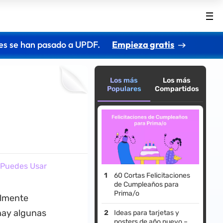
es se han pasado a UPDF.
Empieza gratis
Los más
Los más
Populares
Compartidos
e Puedes Usar
60 Cortas Felicitaciones
de Cumpleaños para
Prima/o
almente
hay algunas
Ideas para tarjetas y
posters de año nuevo –