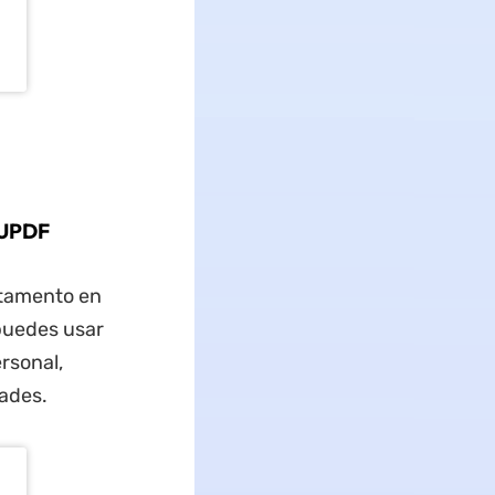
 UPDF
stamento en
 puedes usar
ersonal,
tades.