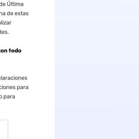
 de Última
na de estas
lizar
des.
con todo
claraciones
ciones para
o para