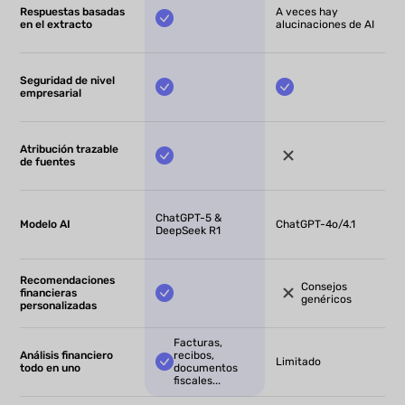
Respuestas basadas
A veces hay
en el extracto
alucinaciones de AI
Seguridad de nivel
empresarial
Atribución trazable
de fuentes
ChatGPT-5 &
Modelo AI
ChatGPT-4o/4.1
DeepSeek R1
Recomendaciones
Consejos
financieras
genéricos
personalizadas
Facturas,
Análisis financiero
recibos,
Limitado
todo en uno
documentos
fiscales...