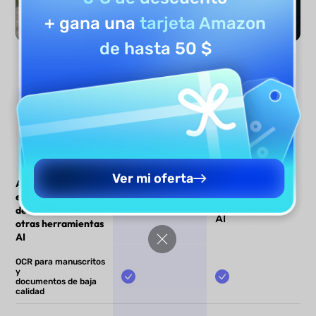
+ gana una
tarjeta Amazon
de hasta 50 $
Analizar ahora
Ver mi oferta
Analizador de
UPDF AI
Otras
extractos bancarios
herramientas
de UPDF AI frente a
AI
otras herramientas
AI
OCR para manuscritos
y
documentos de baja
calidad