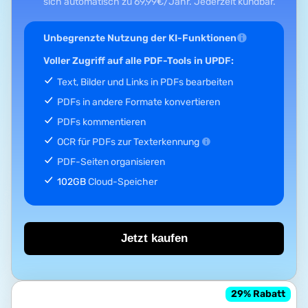
sich automatisch zu
69,99
€
/Jahr.
Jederzeit kündbar.
Unbegrenzte Nutzung der KI-Funktionen
Voller Zugriff auf alle PDF-Tools in UPDF:
Text, Bilder und Links in PDFs bearbeiten
PDFs in andere Formate konvertieren
PDFs kommentieren
OCR für PDFs zur Texterkennung
PDF-Seiten organisieren
102GB
Cloud-Speicher
Jetzt kaufen
29
% Rabatt