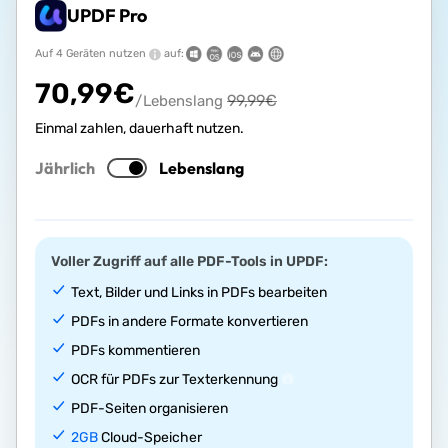
UPDF Pro
Auf 4 Geräten nutzen
auf:
70,99
€
99,99
€
/Lebenslang
Einmal zahlen, dauerhaft nutzen.
Jährlich
Lebenslang
Voller Zugriff auf alle PDF-Tools in UPDF:
Text, Bilder und Links in PDFs bearbeiten
PDFs in andere Formate konvertieren
PDFs kommentieren
OCR für PDFs zur Texterkennung
PDF-Seiten organisieren
2GB
Cloud-Speicher