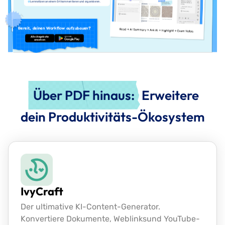
Lernnotizen an einem Ort kommentieren und organisieren.
Bereit, deinen Workflow aufzubauen?
Alle Angebote
Kostenloser
ansehen
Download
Über PDF hinaus:
Erweitere
dein Produktivitäts-Ökosystem
IvyCraft
Der ultimative KI-Content-Generator.
Konvertiere Dokumente, Weblinks
und YouTube-