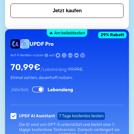
Jetzt kaufen
🔥 Am beliebtesten
29
% Rabatt
UPDF Pro
Auf 4 Geräten nutzen
auf:
70,99
€
99,99
€
/Lebenslang
Einmal zahlen, dauerhaft nutzen.
Jährlich
Lebenslang
UPDF AI Assistant
7 Tage kostenlos testen
Die KI wird von GPT-5 unterstützt und bietet eine 7-
tägige kostenlose Testversion. Danach verlängert sie