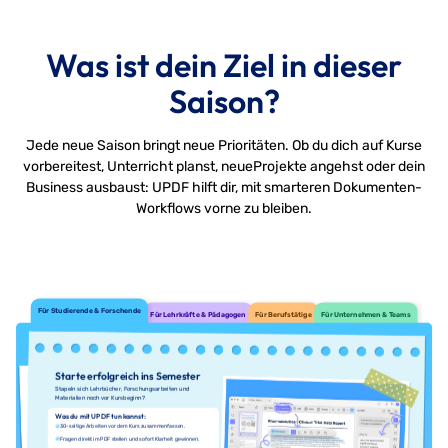
Was ist dein Ziel in dieser
Saison?
Jede neue Saison bringt neue Prioritäten. Ob du dich auf Kurse
vorbereitest, Unterricht planst, neue
Projekte angehst oder dein
Business ausbaust: UPDF hilft dir, mit smarteren Dokumenten-
Workflows vorne zu bleiben.
Für Studierende & Forschende
Für Lehrkräfte & Pädagogen
Für Berufstätige
Für Unternehmen & Teams
Starte erfolgreich ins Semester
Stapeln sich Lehrbücher, Forschungsarbeiten und
Materialien noch vor Kursbeginn?
Was du mit UPDF tun kannst:
30-seitige Arbeiten vor dem Kurs zusammenfassen.
Fragen direkt im PDF stellen und sofort Klarheit gewinnen.