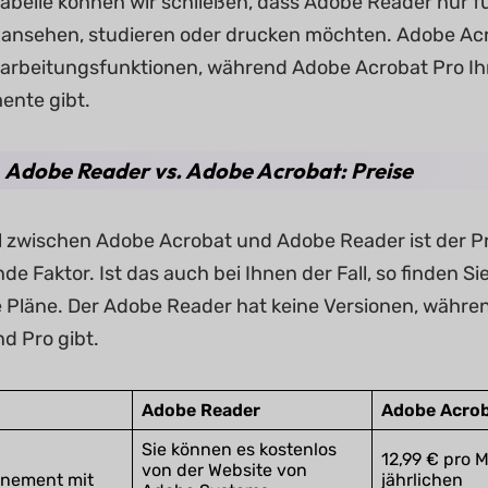
Tabelle können wir schließen, dass Adobe Reader nur fü
nsehen, studieren oder drucken möchten. Adobe Acr
arbeitungsfunktionen, während Adobe Acrobat Pro Ihne
nte gibt.
4. Adobe Reader vs. Adobe Acrobat: Preise
l zwischen Adobe Acrobat und Adobe Reader ist der Pr
e Faktor. Ist das auch bei Ihnen der Fall, so finden Sie
re Pläne. Der Adobe Reader hat keine Versionen, währe
d Pro gibt.
Adobe Reader
Adobe Acrob
Sie können es kostenlos
12,99 € pro M
von der Website von
nement mit
jährlichen