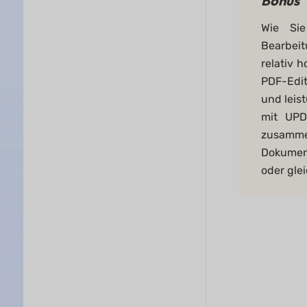
Bonus
Wie Si
Bearbei
relativ 
PDF-Edit
und leis
mit UPD
zusammen
Dokument
oder gle