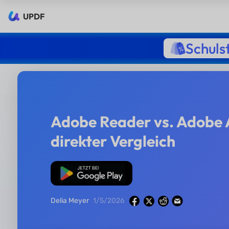
UPDF
Schuls
Adobe Reader vs. Adobe 
direkter Vergleich
Kostenloser
Download
Delia Meyer
1/5/2026