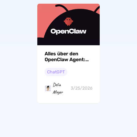
Alles über den
OpenClaw Agent:
Funktionen &
Einrichtung
ChatGPT
Delia
3/25/2026
Meyer