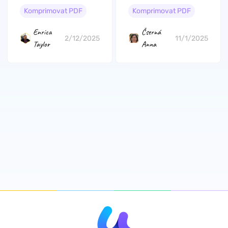
velikosti souboru
Komprimovat PDF
Komprimovat PDF
PDF
Enrica
Čserná
2/12/2025
11/1/2025
Taylor
Anna