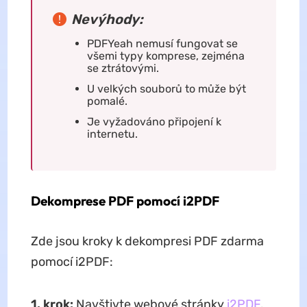
Nevýhody:
PDFYeah nemusí fungovat se
všemi typy komprese, zejména
se ztrátovými.
U velkých souborů to může být
pomalé.
Je vyžadováno připojení k
internetu.
Dekomprese PDF pomocí i2PDF
Zde jsou kroky k dekompresi PDF zdarma
pomocí i2PDF:
1. krok:
Navštivte webové stránky
i2PDF
.