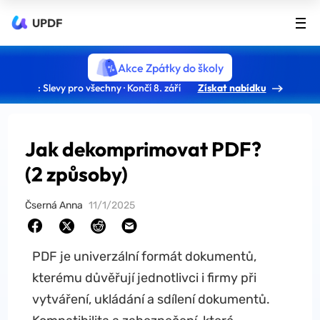
UPDF
Akce Zpátky do školy
: Slevy pro všechny · Končí 8. září
Získat nabídku
Jak dekomprimovat PDF?
(2 způsoby)
Čserná Anna
11/1/2025
PDF je univerzální formát dokumentů,
kterému důvěřují jednotlivci i firmy při
vytváření, ukládání a sdílení dokumentů.