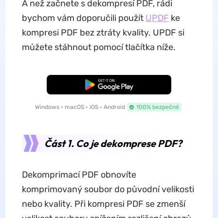
A než začnete s dekompresí PDF, rádi
bychom vám doporučili použít
UPDF
ke
kompresi PDF bez ztráty kvality. UPDF si
můžete stáhnout pomocí tlačítka níže.
Bezplatné stažení
Windows • macOS • iOS • Android
100% bezpečné
Část 1. Co je dekomprese PDF?
Dekomprimací PDF obnovíte
komprimovaný soubor do původní velikosti
nebo kvality. Při kompresi PDF se zmenší