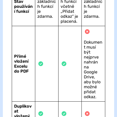
Stav
základníc
h funkcí
základníc
používán
h funkcí
včetně
h funkcí
í funkcí
je
„Přidat
je
zdarma.
odkaz“ je
zdarma.
placená.
Dokumen
t musí
být
Přímé
nejprve
vložení
nahrán
Excelu
na
do PDF
Google
Drive,
aby bylo
možné
přidat
odkaz.
Duplikov
at
vložený