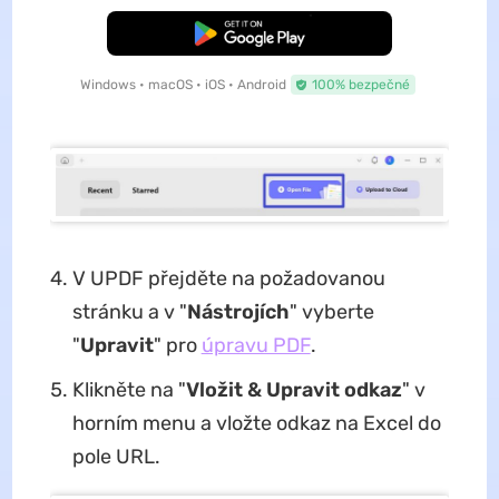
Bezplatné stažení
Windows • macOS • iOS • Android
100% bezpečné
V UPDF přejděte na požadovanou
stránku a v "
Nástrojích
" vyberte
"
Upravit
" pro
úpravu PDF
.
Klikněte na "
Vložit & Upravit odkaz
" v
horním menu a vložte odkaz na Excel do
pole URL.