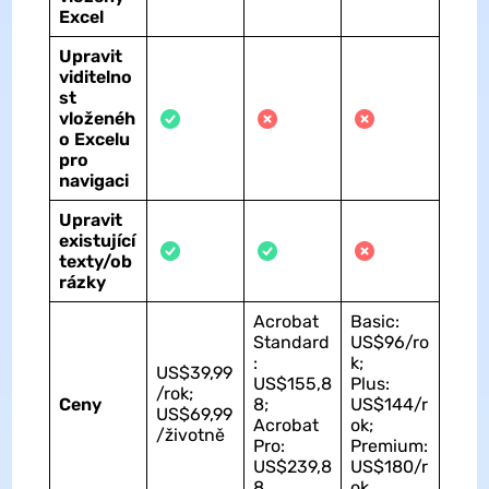
Excel
Upravit
viditelno
st
vloženéh
o Excelu
pro
navigaci
Upravit
existující
texty/ob
rázky
Acrobat
Basic:
Standard
US$96/ro
:
k;
US$39,99
US$155,8
Plus:
/rok;
Ceny
8;
US$144/r
US$69,99
Acrobat
ok;
/životně
Pro:
Premium:
US$239,8
US$180/r
8
ok