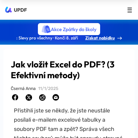
UPDF
Akce Zpátky do školy
: Slevy pro všechny · Končí 8. září
Získat nabídku
Jak vložit Excel do PDF? (3
Efektivní metody)
Čserná Anna
11/1/2025
Přistihli jste se někdy, že jste neustále
posílali e-mailem excelové tabulky a
soubory PDF tam a zpět? Správa všech