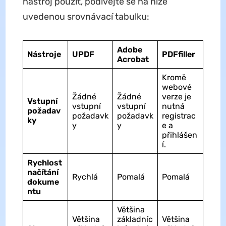
nástroj použít, podívejte se na níže
uvedenou srovnávací tabulku:
Adobe
Nástroje
UPDF
PDFfiller
Acrobat
Kromě
webové
Žádné
Žádné
verze je
Vstupní
vstupní
vstupní
nutná
požadav
požadavk
požadavk
registrac
ky
y
y
e a
přihlášen
í.
Rychlost
načítání
Rychlá
Pomalá
Pomalá
dokume
ntu
Většina
Většina
základníc
Většina