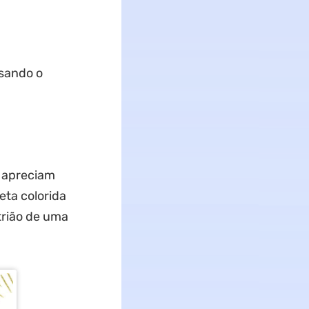
usando o
e apreciam
leta colorida
trião de uma