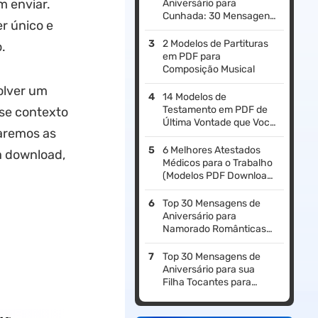
m enviar.
Aniversário para
Cunhada: 30 Mensagens
r único e
Alegres e Ideias para
Cartões
2 Modelos de Partituras
.
em PDF para
Composição Musical
olver um
14 Modelos de
Testamento em PDF de
sse contexto
Última Vontade que Você
raremos as
Pode Usar
6 Melhores Atestados
a download,
Médicos para o Trabalho
(Modelos PDF Download
Gratuito)
Top 30 Mensagens de
Aniversário para
Namorado Românticas
com Citações
Top 30 Mensagens de
Aniversário para sua
Filha Tocantes para
Tornar o Dia Dela
Especial