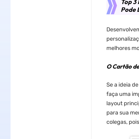
Top 3 
Pode D
Desenvolvem
personalizaç
melhores mod
O Cartão de
Se a ideia d
faça uma im
layout princ
para sua men
colegas, poi