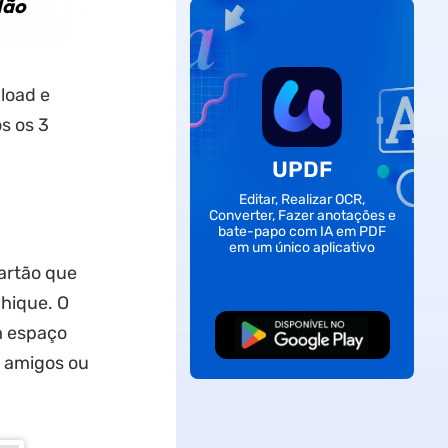
Não
load e
s os 3
UPDF
Editar, Realizar OCR,
Converter, Fazer anotações e
bate-papo com IA em PDF
em um único aplicativo
artão que
hique. O
m espaço
Baixar Grátis
a amigos ou