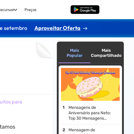
ecursos
Preços
Baixar Grátis
de setembro
Aproveitar Oferta
Mais
Mais
Popular
Compartilhado
uitos para
Mensagens de
Aniversário para Neto:
Top 30 Mensagens
Encantadoras e Modelos
stamos
Digitais
Mensagem de