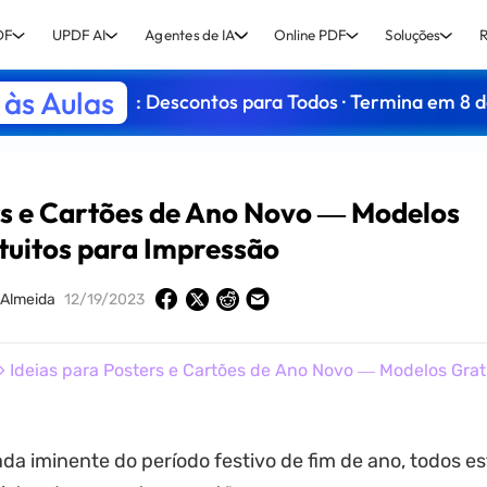
DF
UPDF AI
Agentes de IA
Online PDF
Soluções
R
às Aulas
: Descontos para Todos · Termina em 8 
rs e Cartões de Ano Novo ― Modelos
tuitos para Impressão
 Almeida
12/19/2023
 Ideias para Posters e Cartões de Ano Novo ― Modelos Grat
a iminente do período festivo de fim de ano, todos e