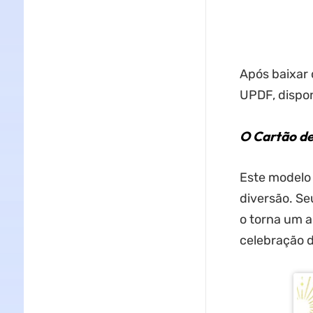
Após baixar 
UPDF, dispon
O Cartão de
Este modelo 
diversão. Seu
o torna um a
celebração 