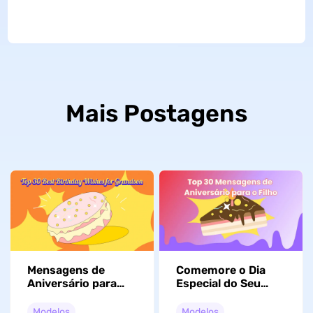
Mais Postagens
Mensagens de
Comemore o Dia
Aniversário para
Especial do Seu
Neto: Top 30
Filho com os 30
Mensagens
Melhores Opções:
Modelos
Modelos