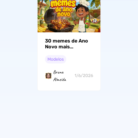
30 memes de Ano
Novo mais
engraçados
Modelos
Bruna
1/6/2026
Almeida