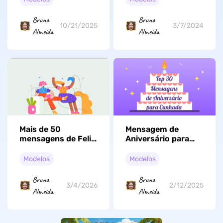
Encantadoras e
Mensagem de
Modelos Digitais
Aniversário para o
Bruna
Bruna
Filho!
10/21/2025
3/7/2024
Almeida
Almeida
Mais de 50
Mensagem de
mensagens de Feliz
Aniversário para
Domingo para o
Cunhada: 30
meu amor
Mensagens Alegres
Modelos
Modelos
e Ideias para
Cartões
Bruna
Bruna
3/4/2026
2/12/2025
Almeida
Almeida