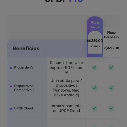
Plano
Anual
Plano
Perpétuo
259,00
R$
/
Ano
Benefícios
415,00
R$
Resumir, traduzir e
explicar PDFs com
Plugin de IA
IA
Uma conta para 4
Dispositivos
Dispositivos
Compatíveis
(Windows, Mac,
iOS e Android)
Armazenamento
UPDF Cloud
do UPDF Cloud