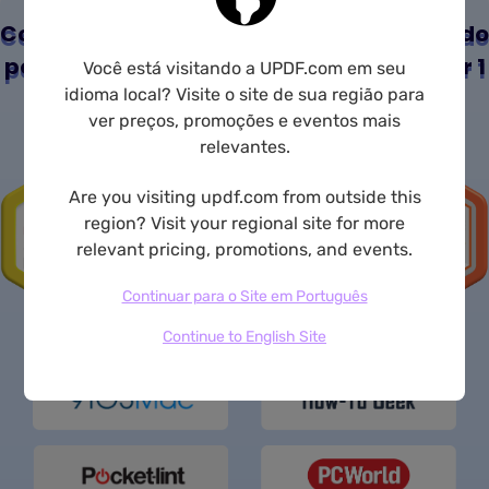
Confiável por Profissionais de PDF, Apoiado
por Principais Sites de Mídia e Amado por
1
Você está visitando a UPDF.com em seu
idioma local? Visite o site de sua região para
Milhão
de Usuários.
ver preços, promoções e eventos mais
relevantes.
Are you visiting updf.com from outside this
region? Visit your regional site for more
relevant pricing, promotions, and events.
Continuar para o Site em Português
Continue to English Site