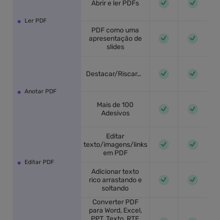
Abrir e ler PDFs
Ler PDF
PDF como uma
apresentação de
slides
Destacar/Riscar/Sublinhar/Comentar Texto/Caixa de Texto/Balão de Texto/Nota Adesiva
Anotar PDF
Mais de 100
Adesivos
Editar
texto/imagens/links
em PDF
Editar PDF
Adicionar texto
rico arrastando e
soltando
Converter PDF
para Word, Excel,
PPT, Texto, RTF,