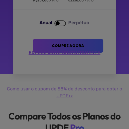
R$
259,00
/
Ano
R$
358,00
/
Ano
Anual
Perpétuo
COMPRE AGORA
EXPERIMENTE GRATUITAMENTE
Como usar o cupom de 58% de desconto para obter o
UPDF>>
Compare Todos os Planos do
UPDF
Pro