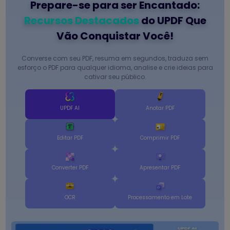
Prepare-se para ser Encantado:
Recursos Destacados
do UPDF Que
Vão Conquistar Você!
Converse com seu PDF, resuma em segundos, traduza sem
esforço o PDF para qualquer idioma, analise e crie ideias para
cativar seu público.
UPDF AI
Anotar PDF
Editar PDF
Comprimir PDF
Converter PDF
Apresentar PDF
OCR
Processamento em Lote