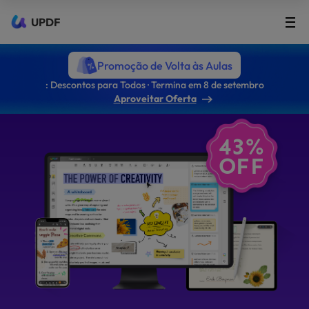
UPDF
Promoção de Volta às Aulas
: Descontos para Todos · Termina em 8 de setembro
Aproveitar Oferta
43%
OFF