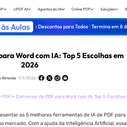
DF
UPDF AI
Agentes de IA
Online PDF
Soluções
R
às Aulas
: Descontos para Todos · Termina em 8 
para Word com IA: Top 5 Escolhas em
2026
a Almeida
1/3/2026
r PDF
» Conversor de PDF para Word com IA: Top 5 Escolha
esentar as 5 melhores ferramentas de IA de PDF para
no mercado. Com a ajuda da Inteligência Artificial, essa