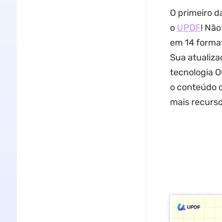
O primeiro d
o
UPDF
! Não
em 14 format
Sua atualiza
tecnologia 
o conteúdo d
mais recurso