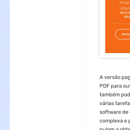
A versão pa
PDF para out
também pode 
várias taref
software de 
complexa e p
pulam a obt