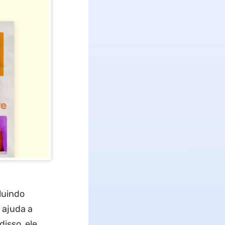
luindo
 ajuda a
disso, ele