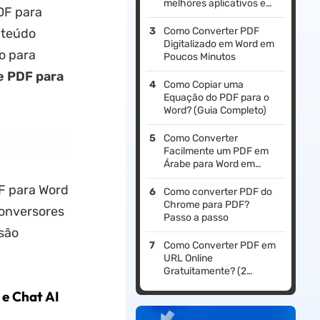
melhores aplicativos em
DF para
2026 (Tabela de
Comparação)
Como Converter PDF
nteúdo
Digitalizado em Word em
do para
Poucos Minutos
e PDF para
Como Copiar uma
Equação do PDF para o
Word? (Guia Completo)
Como Converter
Facilmente um PDF em
Árabe para Word em
Minutos Sem Perder a
DF para Word
Formatação
Como converter PDF do
Chrome para PDF?
conversores
Passo a passo
são
Como Converter PDF em
URL Online
Gratuitamente? (2
Maneiras Comprovadas)
e Chat AI