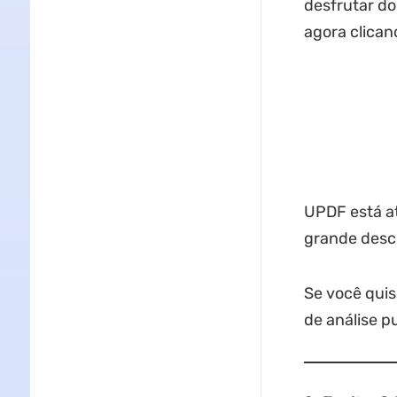
desfrutar do
agora clican
UPDF está a
grande desco
Se você quis
de análise p