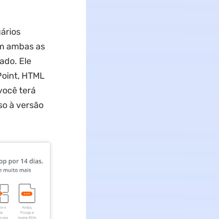
ários
em ambas as
ado. Ele
Point, HTML
você terá
so à versão