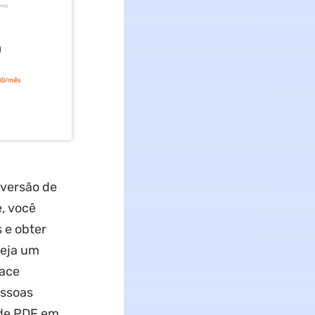
nversão de
, você
 e obter
seja um
face
essoas
 de PDF em