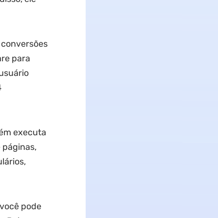
s conversões
are para
usuário
4
bém executa
 páginas,
lários,
 você pode