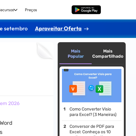
ecursos
Preços
Baixar Grátis
de setembro
Aproveitar Oferta
Mais
Mais
Popular
Compartilhado
s em 2026
Como Converter Visio
para Excel? (3 Maneiras)
 Word
Conversor de PDF para
s
Excel: Conheça os 10