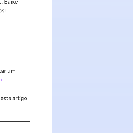
o. Baixe
os!
tar um
>>
este artigo