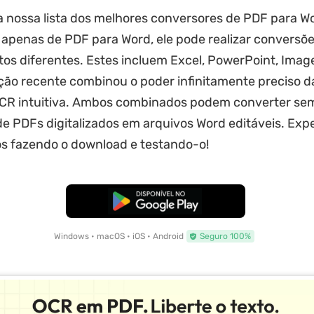
a nossa lista dos melhores conversores de PDF para W
 apenas de PDF para Word, ele pode realizar conversõ
os diferentes. Estes incluem Excel, PowerPoint, Imag
ção recente combinou o poder infinitamente preciso d
OCR intuitiva. Ambos combinados podem converter se
e PDFs digitalizados em arquivos Word editáveis. Exp
s fazendo o download e testando-o!
Baixar Grátis
Windows • macOS • iOS • Android
Seguro 100%