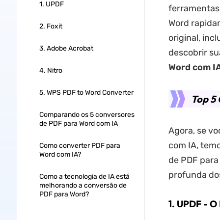
1. UPDF
ferramentas
Word rapida
2. Foxit
original, inc
3. Adobe Acrobat
descobrir su
Word com I
4. Nitro
5. WPS PDF to Word Converter
Top 5
Comparando os 5 conversores
de PDF para Word com IA
Agora, se vo
com IA, temo
Como converter PDF para
Word com IA?
de PDF para 
profunda dos
Como a tecnologia de IA está
melhorando a conversão de
PDF para Word?
1. UPDF
- O 