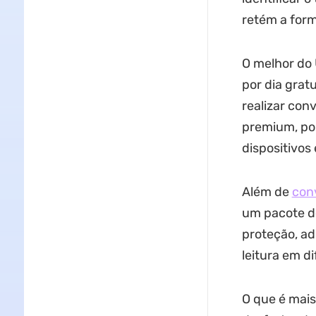
retém a for
O melhor do 
por dia grat
realizar con
premium, po
dispositivos
Além de
con
um pacote de
proteção, ad
leitura em d
O que é mai