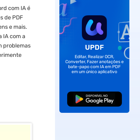
ord com IA é
es de PDF
ens e mais.
a IA com a
m problemas
UPDF
erimente
Editar, Realizar OCR,
Converter, Fazer anotações e
bate-papo com IA em PDF
em um único aplicativo
Baixar Grátis