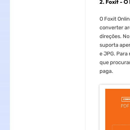
2. Foxit
- O 
O Foxit Onli
converter ar
direções. No
suporta apen
e JPG. Para 
que procurar
paga.