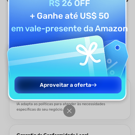
R$ 26 OFF
+ Ganhe até US$ 50
Gerar Agora
em vale-presente da Amazon
Por Que Usar o Gerador de
Políticas de Reembolso com IA
do UPDF?
Aproveitar a oferta
Personalizado para Seu Negócio
Seja vendendo produtos físicos, bens digitais ou assinaturas, a
IA adapta as políticas para atender às necessidades
específicas do seu negócio.
Garantia de Conformidade Legal