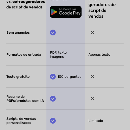
vs. outros geradores
geradores de
de script de vendas
script de
Baixar Grátis
vendas
Sem anúncios
PDF, texto,
Formatos de entrada
Apenas texto
imagens
Teste gratuito
, 100 perguntas
Resumo de
PDFs/produtos com IA
Scripts de vendas
Limitado
personalizados