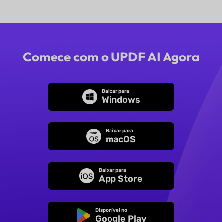
Comece com o UPDF AI Agora
Baixar para
Windows
Baixar para
macOS
Baixar para
App Store
Disponível no
Google Play