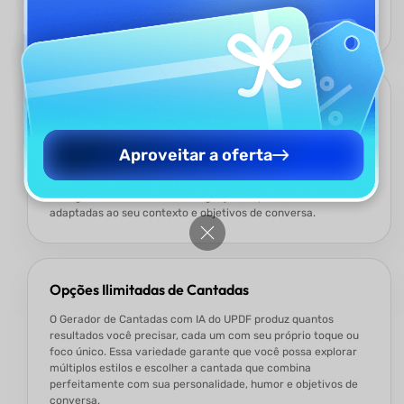
românticas ou únicas, ele garante resultados que realmente
atendem às suas necessidades.
Criação de Cantadas Totalmente Personalizável
O Gerador de Cantadas com IA do UPDF permite personalizar
todos os detalhes—sua situação atual, objetivo, informações
Aproveitar a oferta
sobre a pessoa que deseja abordar, tom, idioma, contagem de
palavras e muito mais. Em seguida, ele cria frases
inteligentes, românticas ou engraçadas, perfeitamente
adaptadas ao seu contexto e objetivos de conversa.
Opções Ilimitadas de Cantadas
O Gerador de Cantadas com IA do UPDF produz quantos
resultados você precisar, cada um com seu próprio toque ou
foco único. Essa variedade garante que você possa explorar
múltiplos estilos e escolher a cantada que combina
perfeitamente com sua personalidade, humor e objetivos de
conversa.