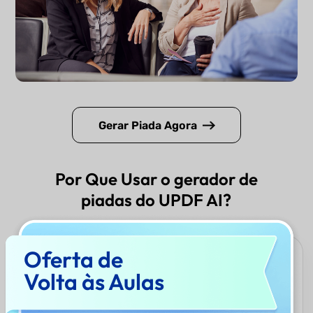
Gerar Piada Agora
Por Que Usar o gerador de
piadas do UPDF AI?
Oferta de
Humor Personalizado
Volta às Aulas
O gerador de piadas do UPDF AI cria piadas especificamente
adaptadas ao seu tema, tom e contexto escolhidos,
garantindo que o humor ressoe perfeitamente com seu