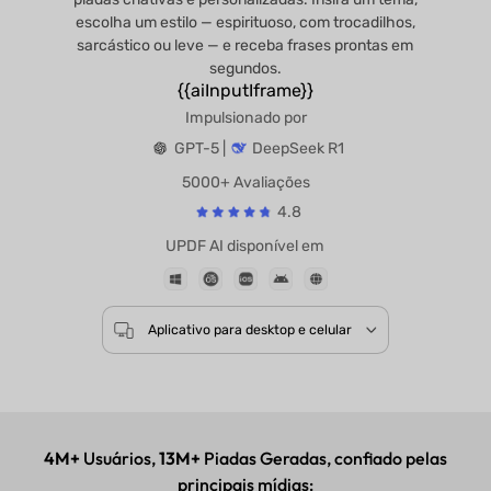
escolha um estilo — espirituoso, com trocadilhos,
sarcástico ou leve — e receba frases prontas em
segundos.
{{aiInputIframe}}
Impulsionado por
GPT-5 |
DeepSeek R1
5000+ Avaliações
4.8
UPDF AI disponível em
Aplicativo para desktop e celular
4M+
Usuários,
13M+
Piadas Geradas, confiado pelas
principais mídias: