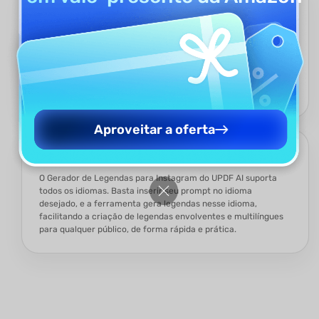
Sem Necessidade de Login e Versão Gratuita
Disponível
O Gerador de Legendas para Instagram do UPDF AI é
totalmente acessível sem login. Ele oferece 100 prompts
gratuitos, ideal para pequenas tarefas ou usuários que não
querem pagar, permitindo gerar legendas criativas para
Instagram de forma rápida e prática.
Aproveitar a oferta
Suporte a Múltiplos Idiomas
O Gerador de Legendas para Instagram do UPDF AI suporta
todos os idiomas. Basta inserir seu prompt no idioma
desejado, e a ferramenta gera legendas nesse idioma,
facilitando a criação de legendas envolventes e multilíngues
para qualquer público, de forma rápida e prática.