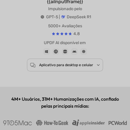
{{aiInputIframe}}
Impulsionado pelo
GPT-5 |
DeepSeek R1
5000+ Avaliações
4.8
UPDF AI disponível em
Aplicativo para desktop e celular
4M+
Usuários,
31M+
Humanizações com IA, confiado
pelas principais mídias: