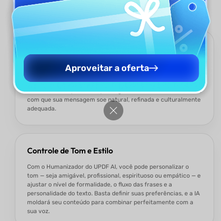
do UPDF AI?
Suporte a Múltiplos Idiomas
O Humanizador do UPDF AI oferece suporte a entrada e saída
Aproveitar a oferta
multilíngues, ajudando escritores não nativos e equipes
internacionais a aprimorar o tom e a fluidez em diferentes
idiomas. Não importa em qual língua você escreva, o UPDF faz
com que sua mensagem soe natural, refinada e culturalmente
adequada.
Controle de Tom e Estilo
Com o Humanizador do UPDF AI, você pode personalizar o
tom — seja amigável, profissional, espirituoso ou empático — e
ajustar o nível de formalidade, o fluxo das frases e a
personalidade do texto. Basta definir suas preferências, e a IA
moldará seu conteúdo para combinar perfeitamente com a
sua voz.