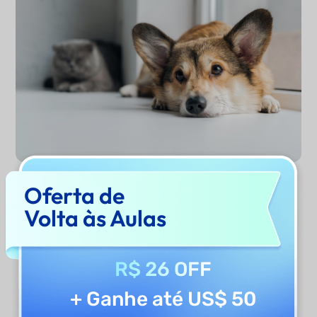
Oferta de
Gerar Nome de Cachorro
Volta às Aulas
Por Que Usar o Gerador de
R$ 26 OFF
Nomes de Cachorro do UPDF
+ Ganhe até US$ 50
AI?