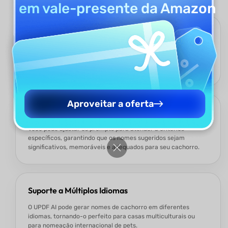
em vale-presente da Amazon
Gere Nomes Criativos Instantaneamente
Economize tempo e esforço — o UPDF AI fornece rapidamente
nomes únicos e divertidos, adaptados à raça, gênero,
personalidade ou estilo do seu animal de estimação.
Aproveitar a oferta
Personalizável e Relevante
Você pode ajustar os prompts para atender a critérios
específicos, garantindo que os nomes sugeridos sejam
significativos, memoráveis e adequados para seu cachorro.
Suporte a Múltiplos Idiomas
O UPDF AI pode gerar nomes de cachorro em diferentes
idiomas, tornando-o perfeito para casas multiculturais ou
para nomeação internacional de pets.