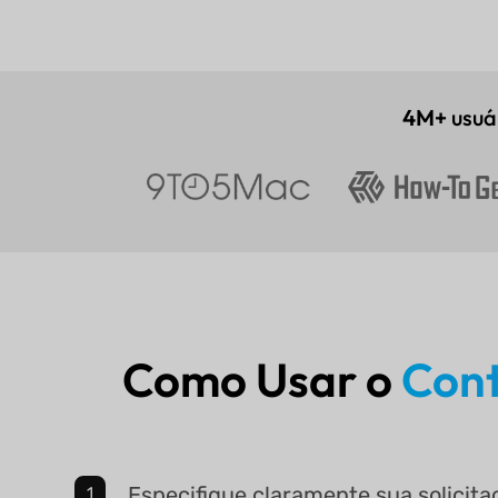
4M+
usuá
Como Usar o
Cont
Especifique claramente sua solicit