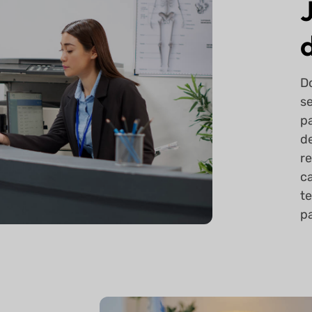
D
s
p
d
r
ca
t
p