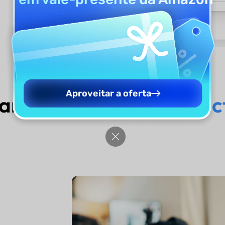
Aproveitar a oferta
ar o
Contador de Carac