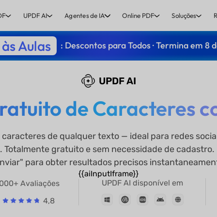
DF
UPDF AI
Agentes de IA
Online PDF
Soluções
R
às Aulas
: Descontos para Todos · Termina em 8 
UPDF AI
atuito de Caracteres c
caracteres de qualquer texto — ideal para redes sociai
 Totalmente gratuito e sem necessidade de cadastro. C
nviar" para obter resultados precisos instantaneamen
{{aiInputIframe}}
UPDF AI disponível em
000+ Avaliações
4,8