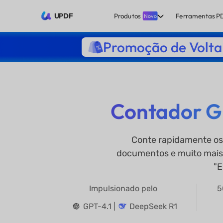
UPDF
Produtos
Ferramentas P
Novo
Promoção de Volta 
Contador Gr
Conte rapidamente os 
documentos e muito mais.
"E
Impulsionado pelo
5
GPT-4.1 |
DeepSeek R1