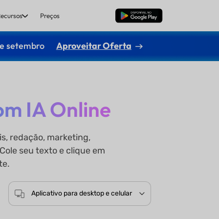
ecursos
Preços
Baixar Grátis
de setembro
Aproveitar Oferta
om IA Online
s, redação, marketing,
ole seu texto e clique em
te.
Aplicativo para desktop e celular