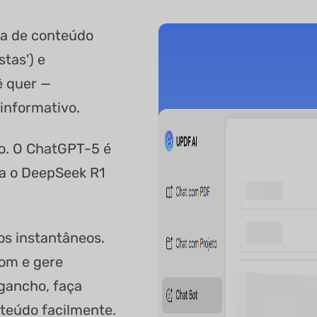
ia de conteúdo
stas') e
ê quer —
informativo.
do. O ChatGPT-5 é
a o DeepSeek R1
os instantâneos.
tom e gere
gancho, faça
nteúdo facilmente.