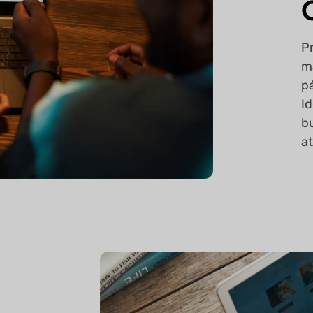
P
m
p
Id
b
a