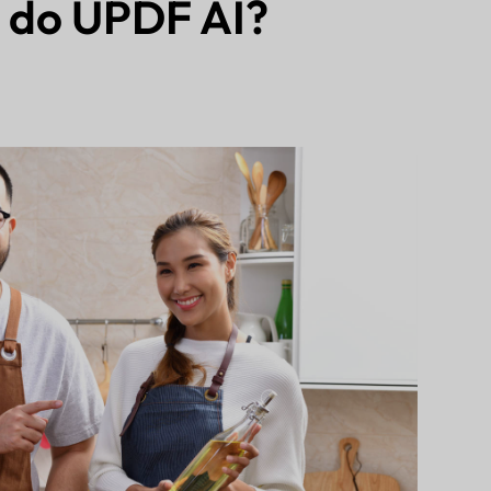
 do UPDF AI?