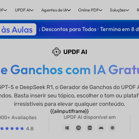
DF
UPDF AI
Agentes de IA
Online PDF
Soluções
R
às Aulas
: Descontos para Todos · Termina em 8 
UPDF AI
e Ganchos com IA Gratu
PT-5 e DeepSeek R1, o Gerador de Ganchos do UPDF AI
os. Basta inserir seu tópico, escolher o tom ou plata
irresistíveis para elevar qualquer conteúdo.
{{aiInputIframe}}
UPDF AI disponível em
00+ Avaliações
4.8