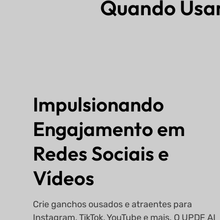
Quando Usar
Impulsionando
Engajamento em
Redes Sociais e
Vídeos
Crie ganchos ousados e atraentes para
Instagram, TikTok, YouTube e mais. O UPDF AI