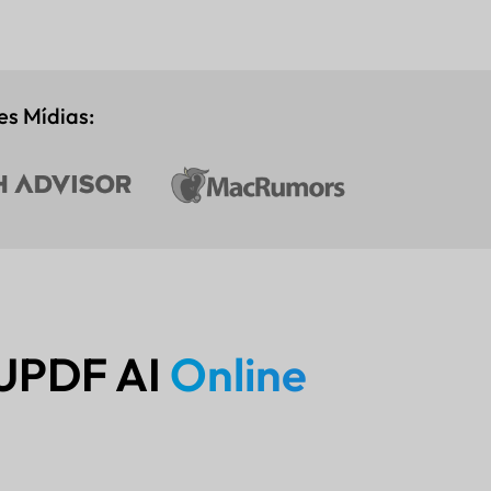
s Mídias:
 UPDF AI
Online