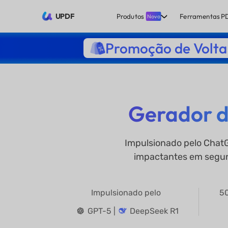
UPDF
Produtos
Ferramentas P
Novo
Promoção de Volta 
Gerador d
Impulsionado pelo ChatG
impactantes em segund
Impulsionado pelo
50
GPT-5 |
DeepSeek R1