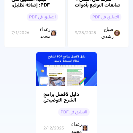
صانعات التوقيع بأدوات
PDF: إضافة تظليل،
الذكاء الاصطناعي
ملاحظات، ورسم
بسهولة
التعليق في PDF
التعليق في PDF
صباح
رغداء
7/1/2026
9/28/2025
رشدي
محمد
دليل لأفضل برامج
الشرح التوضيحي
لملفات PDF للويندوز
التعليق في PDF
رغداء
2/12/2025
محمد