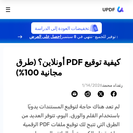
UPDF
تخفيضات العودة إلى الدراسة
: توفير للجميع · تنتهي في 8 سبتمبر
احصل على العرض
كيفية توقيع PDF أونلاين؟ (طرق
مجانية 100%)
رغداء محمد
1/14/2026
لم تعد هناك حاجة لتوقيع المستندات يدويًا
باستخدام القلم والورق. اليوم، تتوفر العديد من
الطرق التي تتيح لك توقيع ملفات PDF الرقمية