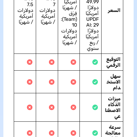
49.99
أمريكيًا
7.5
7
دولارًا
/ شهريًا
السعر
دولارات
دولارات
أمريكيًا
فِرَق
أمريكية
أمريكية
(Team):
UPDF
/ شهريًا
/ شهريًا
10
AI: 29
دولارًا
دولارات
أمريكيًا
أمريكية
/ ربع
/ شهريًا
سنوي
التوقيع
الرقمي
سهل
الاستخ
دام
ميزات
الذكاء
الاصطنا
عي
سرعة
معالجة