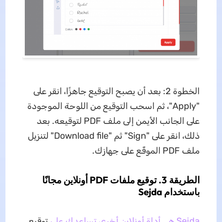
الخطوة 2: بعد أن يصبح التوقيع جاهزًا، انقر على
"Apply"، ثم اسحب التوقيع من اللوحة الموجودة
على الجانب الأيمن إلى ملف PDF لتوقيعه. بعد
ذلك، انقر على "Sign" ثم "Download file" لتنزيل
ملف PDF الموقّع على جهازك.
الطريقة 3. توقيع ملفات PDF أونلاين مجانًا
باستخدام Sejda
Sejda هي أداة أونلاين أخرى تساعدك على
توقيع