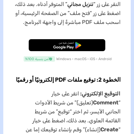
النقر على زر “
تنزيل مجاني
” المتوفر أدناه. بعد ذلك،
اضغط على زر “فتح ملف” من الصفحة الرئيسية، أو
اسحب ملف PDF مباشرةً إلى واجهة البرنامج.
تنزيل مجاني
Windows • macOS • iOS • Android
آمن بنسبة 100%
الخطوة 2: توقيع ملفات PDF إلكترونيًا أو رقميًا
التوقيع الإلكتروني:
انقر على خيار
“
Comment
(تعليق)” من شريط الأدوات
الجانبي الأيسر، ثم اختر “توقيع” من شريط
القائمة العلوي. بعد ذلك، اضغط على خيار
“
Create
(إنشاء)” وقم بإنشاء توقيعك إما عن