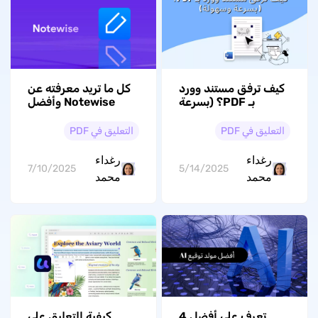
كيف ترفق مستند وورد
كل ما تريد معرفته عن
بـ PDF؟ (بسرعة
Notewise وأفضل
وسهولة)
البدائل المتاحة
التعليق في PDF
التعليق في PDF
رغداء
رغداء
7/10/2025
5/14/2025
محمد
محمد
تعرف على أفضل 4
كيفية التعليق على