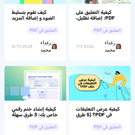
كيفية التعليق على
كيف تقوم بتسليط
PDF: إضافة تظليل،
الضوء و إضافة المزيد
ملاحظات، ورسم
من ألوان التمييز في
بسهولة
Word
التعليق في PDF
التعليق في PDF
رغداء
رغداء
8/11/2024
7/1/2026
محمد
محمد
كيفية عرض التعليقات
كيفية إنشاء ختم رقمي
في PDF؟ (5 طرق
خاص بك: 3 طرق سهلة
فعّالة لعرض
وفعّالة باستخدام صانع
التعليقات)
الأختام
التعليق في PDF
التعليق في PDF