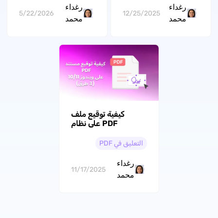
رغداء
رغداء
5/22/2026
12/25/2025
محمد
محمد
كيفية توقيع ملف
PDF على نظام
Windows 10/11؟ (3
طرق)
التعليق في PDF
رغداء
11/17/2025
محمد