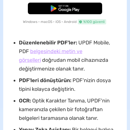
Ücretsiz İndirme
Windows • macOS • iOS • Android
%100 güvenli
Düzenlenebilir PDF'ler:
UPDF Mobile,
PDF
belgesindeki metin ve
görselleri
doğrudan mobil cihazınızda
değiştirmenize olanak tanır.
PDF'leri dönüştürün:
PDF'nizin dosya
tipini kolayca değiştirin.
OCR:
Optik Karakter Tanıma, UPDF'nin
kameranızla çekilen bir fotoğraftan
belgeleri taramasına olanak tanır.
Yapay Zeka Asistanı:
Bir belgeyi hızlıca