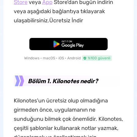
Store
veya
App
Store'dan bugün indirin
veya aşağıdaki bağlantıya tıklayarak
ulaşabilirsiniz.Ücretsiz İndir
Ücretsiz İndirme
Windows • macOS • iOS • Android
%100 güvenli
Bölüm 1. Kilonotes nedir?
Kilonotes'un ücretsiz olup olmadığına
girmeden önce, uygulamanın ne
sunduğunu bilmek çok önemlidir. Kilonotes,
çeşitli şablonlar kullanarak notlar yazmak,