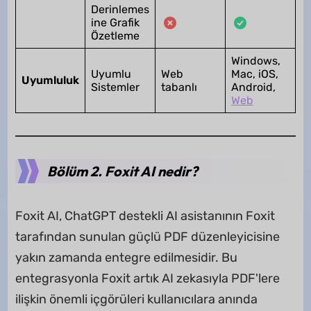
Derinlemes
ine Grafik
Özetleme
Windows,
Uyumlu
Web
Mac, iOS,
Uyumluluk
Sistemler
tabanlı
Android,
Web
Bölüm 2. Foxit AI nedir?
Foxit AI, ChatGPT destekli AI asistanının Foxit
tarafından sunulan güçlü PDF düzenleyicisine
yakın zamanda entegre edilmesidir. Bu
entegrasyonla Foxit artık AI zekasıyla PDF'lere
ilişkin önemli içgörüleri kullanıcılara anında