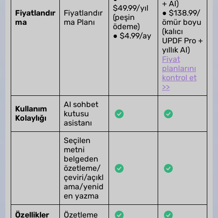
+ AI)
$49.99/yıl
Fiyatlandır
Fiyatlandır
● $138.99/
(peşin
ma
ma Planı
ömür boyu
ödeme)
(kalıcı
● $4.99/ay
UPDF Pro +
yıllık AI)
Fiyat
planlarını
kontrol et
>>
AI sohbet
Kullanım
kutusu
Kolaylığı
asistanı
Seçilen
metni
belgeden
özetleme/
çeviri/açıkl
ama/yenid
en yazma
Özellikler
Özetleme