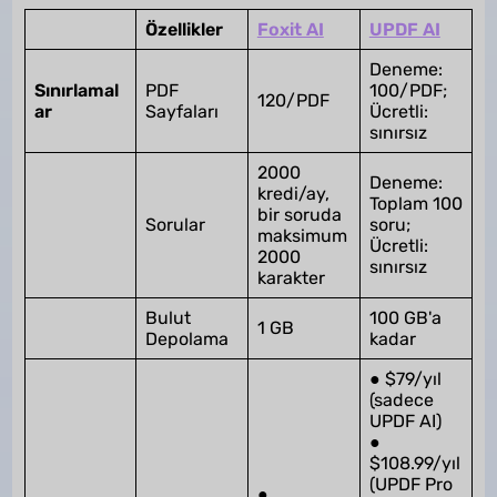
Özellikler
Foxit AI
UPDF AI
Deneme:
Sınırlamal
PDF
100/PDF;
120/PDF
ar
Sayfaları
Ücretli:
sınırsız
2000
Deneme:
kredi/ay,
Toplam 100
bir soruda
Sorular
soru;
maksimum
Ücretli:
2000
sınırsız
karakter
Bulut
100 GB'a
1 GB
Depolama
kadar
● $79/yıl
(sadece
UPDF AI)
●
$108.99/yıl
(UPDF Pro
●