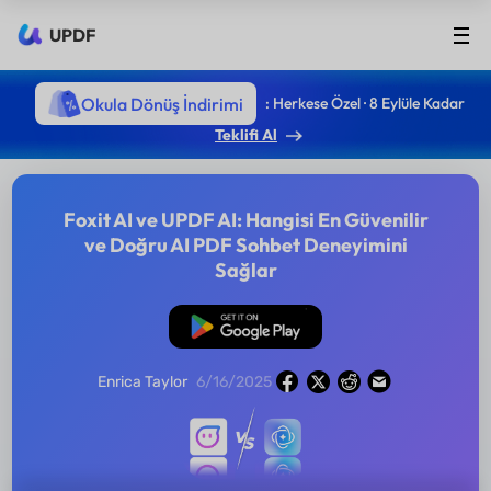
UPDF
Okula Dönüş İndirimi
: Herkese Özel · 8 Eylüle Kadar
Teklifi Al
Foxit AI ve UPDF AI: Hangisi En Güvenilir
ve Doğru AI PDF Sohbet Deneyimini
Sağlar
Ücretsiz İndirme
Enrica Taylor
6/16/2025