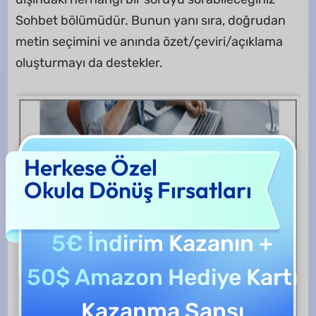
Sohbet bölümüdür. Bunun yanı sıra, doğrudan
metin seçimini ve anında özet/çeviri/açıklama
oluşturmayı da destekler.
Herkese Özel
Okula Dönüş Fırsatları
5€ İndirim
Kazanın +
50$ Amazon Hediye Kartı
Kazanma Şansı