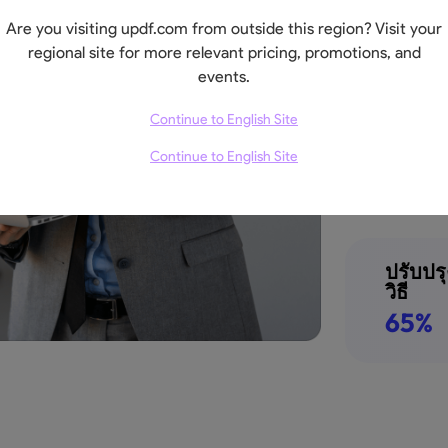
55%
Are you visiting updf.com from outside this region? Visit your
regional site for more relevant pricing, promotions, and
events.
Continue to English Site
เสริมก
Continue to English Site
49%
ปรับปร
วิธี
65%