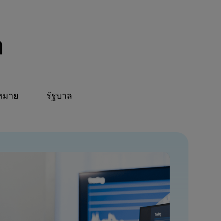
ๆ
หมาย
รัฐบาล