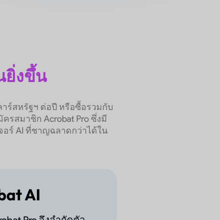
ยิ่งขึ้น
ร์สหรัฐฯ ต่อปี หรือซื้อรวมกับ
ครสมาชิก Acrobat Pro ซึ่งมี
จอร์ AI ที่ชาญฉลาดกว่าได้ใน
bat AI
obat Pro จึงจำกัดตัว