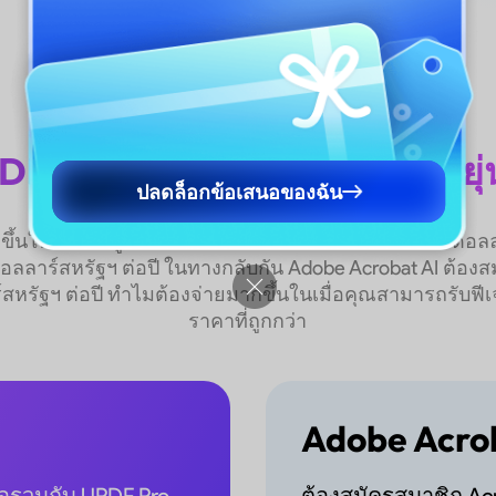
DF AI ได้อย่างคุ้มค่าและยืดหยุ่น
ปลดล็อกข้อเสนอของฉัน
กขึ้นในราคาที่ถูกกว่า ซื้อแบบสแตนด์อโลนในราคา 69 ดอลลา
ลลาร์สหรัฐฯ ต่อปี ในทางกลับกัน Adobe Acrobat AI ต้องสมั
สหรัฐฯ ต่อปี ทำไมต้องจ่ายมากขึ้นในเมื่อคุณสามารถรับฟีเ
ราคาที่ถูกกว่า
Adobe Acro
อรวมกับ UPDF Pro
ต้องสมัครสมาชิก Acr