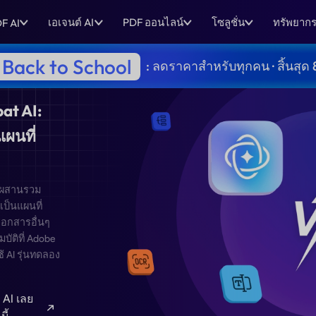
เอเจนต์ AI
PDF ออนไลน์
โซลูชั่น
ทรัพยาก
F AI
Back to School
: ลดราคาสำหรับทุกคน · สิ้นสุด 
obe Acrobat AI:
ารแปล และแผนที่
 ทั่วไปด้วยการผสานรวม
ารถแปลง PDF เป็นแผนที่
บบเฉพาะ แปลงเอกสารอื่นๆ
 ซึ่งเป็นคุณสมบัติที่ Adobe