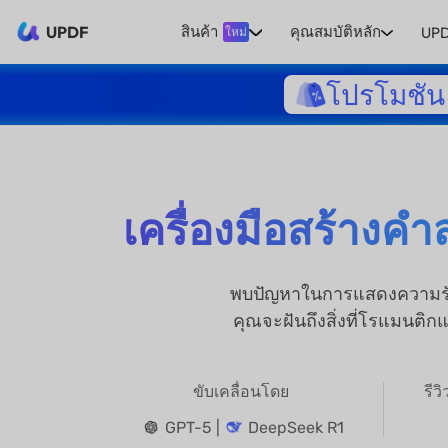
UPDF
สินค้า
คุณสมบัติหลัก
UPD
ใหม่
โปรโมชัน 
เครื่องมือสร้างค
พบปัญหาในการแสดงความรักด้
คุณจะฝันถึงสิ่งที่โรแมนต
ขับเคลื่อนโดย
รีว
GPT-5 |
DeepSeek R1