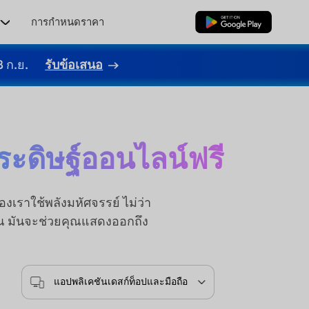
ร
การกำหนดราคา
ดาวน์โหลดฟรี
8 ก.ย.
รับข้อเสนอ
ระดิษฐ์ออนไลน์ฟรี
เราใช้พลังมหัศจรรย์ ไม่ว่า
าณ มันจะช่วยคุณแสดงออกถึง
แอปพลิเคชันเดสก์ท็อปและมือถือ