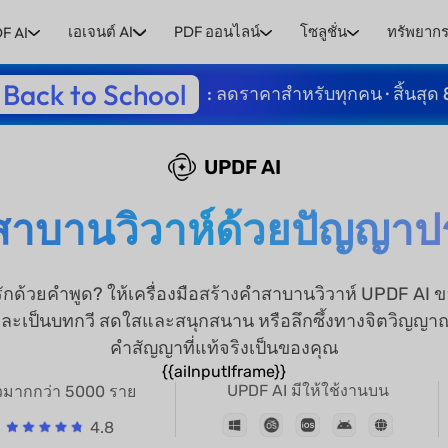
เอเจนต์ AI
PDF ออนไลน์
โซลูชั่น
ทรัพยาก
F AI
Back to School
: ลดราคาสำหรับทุกคน · สิ้นสุด 
UPDF AI
ำสาบานวิวาห์ด้วยปัญญาป
วยคำพูด? ให้เครื่องมือสร้างคำสาบานวิวาห์ UPDF AI ของ
ิกและเป็นบทกวี สดใสและสนุกสนาน หรือลึกซึ้งทางจิตวิญญ
คำสัญญาที่แท้จริงเป็นของคุณ
{{aiInputIframe}}
UPDF AI มีให้ใช้งานบน
ิวมากกว่า 5000 ราย
4.8