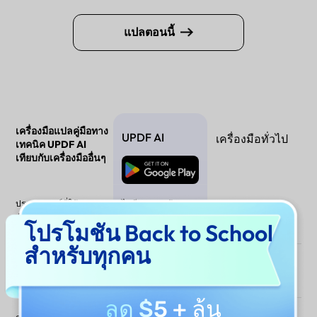
แปลตอนนี้
เครื่องมือแปลคู่มือทาง
UPDF AI
เครื่องมือทั่วไป
เทคนิค UPDF AI
เทียบกับเครื่องมืออื่นๆ
ดาวน์โหลดฟรี
ประสบการณ์ที่ให้ความ
ไม่มีการขายข้อมูล
แตกต่างกันไปตามผู้
สำคัญกับความเป็นส่วน
และไม่มีการติดตาม
โปรโมชัน Back to School
ให้บริการ
ตัว
แอบแฝง
สำหรับทุกคน
การจัดการเอกสารทาง
จำกัด
เทคนิคขนาดใหญ่
ลด $5
+ ลุ้น