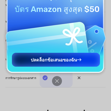
การแปลรูปภาพและภาพ
, พร้อม OCR ใน
หน้าจอ
ตัว
บัตร Amazon สูงสุด $50
จำกัดหรือไม่มีทดลอง
ทดลองใช้ฟรี
, PDF ฟรี 5 ไฟล์
ใช้
, หลายไฟล์พร้อม
การประมวลผลเป็นชุด
มักรองรับทีละไฟล์
กัน
ChatGPT-5 &
ปลดล็อกข้อเสนอของฉัน
ChatGPT-4o/4.1
เอนจิน AI
Deepseek R1
การรักษารูปแบบเอกสาร