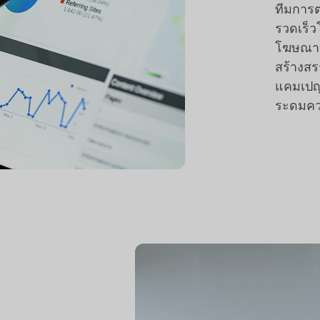
ทีมการ
รวดเร็
โฆษณา แ
สร้างสร
แคมเปญเ
ระดมคว