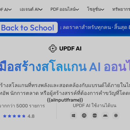
เอเจนต์ AI
PDF ออนไลน์
โซลูชั่น
ทรัพยาก
F AI
Back to School
: ลดราคาสำหรับทุกคน · สิ้นสุด 
UPDF AI
องมือสร้างสโลแกน AI ออนไ
สร้างสโลแกนที่ทรงพลังและสอดคล้องกับแบรนด์ได้ภายในไม่ก
ทอัพ นักการตลาด หรือผู้สร้างสรรค์ที่ต้องการคำขวัญที่โด
{{aiInputIframe}}
UPDF AI ใช้งานได้บน
วมากกว่า 5000 รายการ
4.8