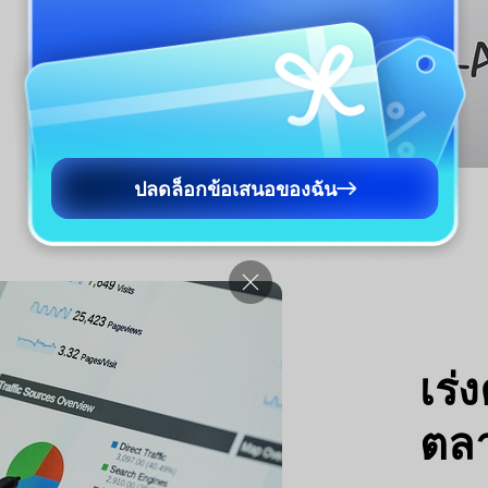
ปลดล็อกข้อเสนอของฉัน
เร่
ตล