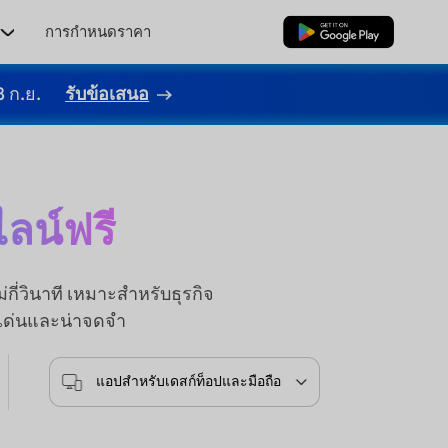
ร
การกำหนดราคา
ดาวน์โหลดฟรี
8 ก.ย.
รับข้อเสนอ
ลน์ฟรี
ี่วินาที เหมาะสำหรับธุรกิจ
ดเด่นและน่าจดจำ
แอปสำหรับเดสก์ท็อปและมือถือ