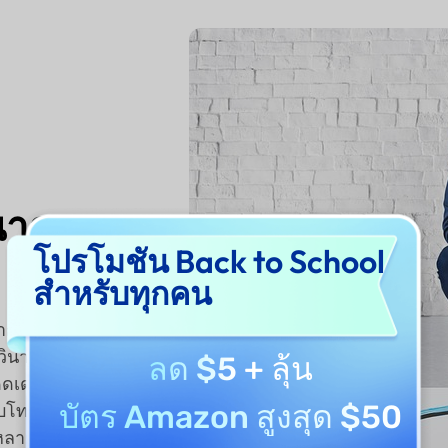
นาด
โปรโมชัน Back to School
สำหรับทุกคน
ลากหลาย
วินาที —
ลด $5
+ ลุ้น
ดเด่น
บัตร Amazon สูงสุด $50
รับโทน
หลายรูป