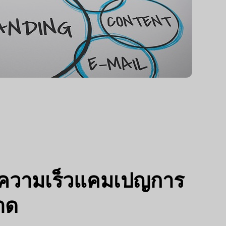
งความเร็วแคมเปญการ
าด