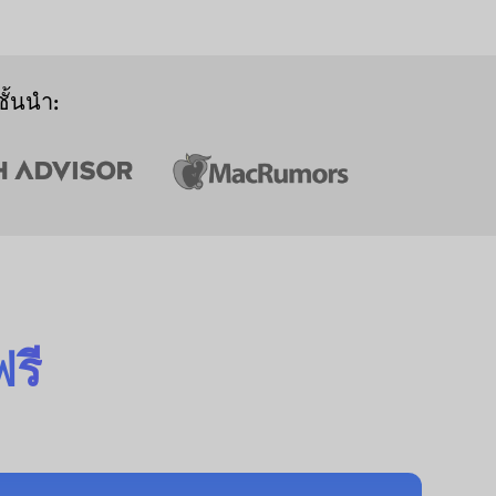
ั้นนำ:
รี