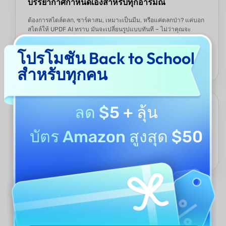
บรรยากาศกำหนดเองสำหรับทุกอารมณ์
ต้องการสไตล์ตลก, ซาร์คาสม, เหมาะเป็นมีม, หรือแค่ตลกป่า? แค่บอก
สไตล์ให้ UPDF AI ทราบ มันจะเปลี่ยนรูปแบบทันที – ไม่ว่าคุณจะ
ต้องการประโยคเดี่ยวซาร์คาสมสำหรับกลุ่มแชท หรือคำเยาะแย้งมีม
เต็มรูปแบบที่เหมือนมาจาก TikTok โดยตรง คิดว่ามันเป็นเชฟ
โปรโมชัน Back to School
คอมедиพิเศษของคุณ: คุณเลือกรสชาติ มันจะเสิร์ฟคำเยาะแย้งร้อนๆ
และพร้อมใช้งาน ที่ปรับให้เหมาะกับผู้ชม
สำหรับทุกคน
ลด $5
+ ลุ้น
เข้ากับวัฒนธรรมและเข้าใจบริบท
ไม่ว่าคุณจะล้อเล่นเพื่อนออนไลน์, หัวเราะกันในกลุ่มแชทสากล, หรือ
บัตร Amazon สูงสุด $50
เยาะแย้งคนในคอมมูนิตี้แฟนดอม UPDF AI เครื่องสร้างคำเยาะแย้ง
เข้าใจท่าทาง, สแลง, และรายละเอียดวัฒนธรรม คำเยาะแย้งของคุณ
จะตีตรงจุด ตลกและไม่เคยรู้สึกไม่เหมาะสม