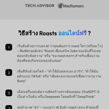
วิธีสร้าง Roasts
ออนไลน์ฟรี
?
เริ่มต้นด้วยการบอก AI ว่าคุณต้องการ roast ใคร (หรืออะไร)
– พิมพ์พรอมต์เช่น "Roast เพื่อนสนิท Jake ของฉันที่ไม่เคย
ตอบกลับข้อความ" หรือ "ขอ roast ตลกๆ สำหรับเพื่อนร่วม
ห้องที่ชอบกินขนมของฉันหมด"
เพิ่มสีสันด้วยสไตล์ – "ทำให้มันตลกและน่ารัก", "ทำให้มัน
ดุดันแบบ TikTok" หรือ "เพิ่มสแลงเกมเมอร์เพื่อความวุ่นวาย
พิเศษ"
เลือกเครื่องยนต์ความคิดสร้างสรรค์ของคุณ: ChatGPT-5
เป็นค่าเริ่มต้น หรือ Deepseek โดยคลิกที่ "DeepThink"
สุดท้าย กด "ส่ง" – และดูว่า AI ยิงคำ roast เล่นๆ คำตอบที่