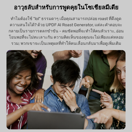
อาวุธลับสำหรับการพูดคุยในโซเชียลมีเดีย
ทำไมต้องใช้ "lol" ธรรมดาๆ เมื่อคุณสามารถปล่อย roast ที่ดึงดูด
ความสนใจได้? ด้วย UPDF AI Roast Generator, แต่ละคำตอบจะ
กลายเป็นรายการตลกขำขัน - คมชัดพอที่จะทำให้คนหัวเราะ, อ่อน
โยนพอที่จะไม่ทะเลาะกัน ความคิดเห็นของคุณจะไม่เพียงแค่หลอม
รวม; พวกเขาจะเป็นเหตุผลที่ทำให้คนเลื่อนกลับมาเพื่อดูเพิ่มเติม