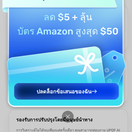
ลด $5
+ ลุ้น
การดึงข้อมูลและการวิเคราะห์ที่ครอบคลุม
ตัววิเคราะห์ PDF ของ UPDF AI จับตาราง รูปภาพ สูตร คำจำกัดความ
บัตร Amazon สูงสุด $50
ข้ออ้าง ความเสี่ยง และความสัมพันธ์ — ทุกสิ่งที่จำเป็นต่อการทำความ
เข้าใจเอกสาร คุณจะได้รับการวิเคราะห์ที่สมบูรณ์และมีโครงสร้าง
แทนที่จะเป็นภาพรวมที่ไม่ครบถ้วน
พื้นที่ทำงานครบวงจรสำหรับ PDF
แก้ไข ให้คำอธิบาย จัดระเบียบ และวิเคราะห์ PDF ของคุณใน
แพลตฟอร์มเดียวที่รวมทุกอย่างไว้ด้วยกัน เครื่องมือทั้งหมดที่คุณ
ต้องการเชื่อมต่อกันอย่างราบรื่น ช่วยลดความยุ่งยากในการสลับไป
ปลดล็อกข้อเสนอของฉัน
มาระหว่างแอปพลิเคชันต่างๆ
รองรับการปรับปรุงโดยมีมนุษย์นำทาง
การวิเคราะห์ไม่ได้จบเพียงแค่ครั้งเดียว คุณสามารถสอบถาม UPDF AI