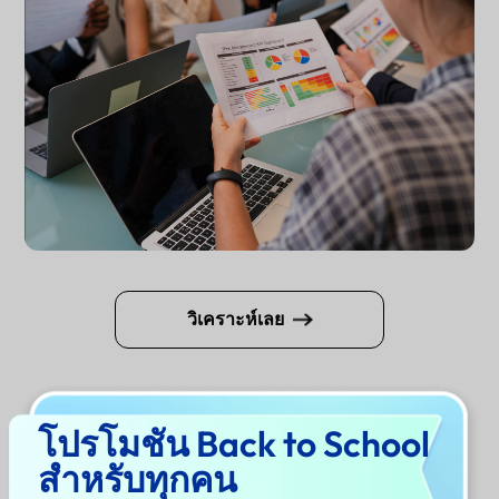
วิเคราะห์เลย
ทำไมต้องใช้ตัววิเคราะห์ PDF
โปรโมชัน Back to School
ของ UPDF AI?
สำหรับทุกคน