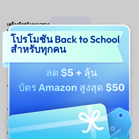
เครื่องมือสร้างแนวทาง
UPDF AI
เครื่องมือ AI
แบรนด์ UPDF AI
อื่นๆ
โปรโมชัน Back to School
เทียบกับเครื่องมือ AI
อื่นๆ
ดาวน์โหลดฟรี
สำหรับทุกคน
ความสอดคล้องของ
ยึดตามแอสเซ็ตที่อัป
มักไม่สอดคล้อง เป็น
แบรนด์
โหลด
ผลลัพธ์ทั่วไป
ลด $5
+ ลุ้น
ตรวจจับสี ฟอนต์
จำกัดหรือต้องป้อน
บัตร Amazon สูงสุด $50
การสกัดอัตลักษณ์ภาพ
โลโก้จากไฟล์ของคุณ
เอง
โดยอัตโนมัติ
สร้างกฎน้ำเสียงของ
มักขาดหายหรือ
กฎน้ำเสียงของแบรนด์
แบรนด์ที่ชัดเจน
คลุมเครือ
จัดการหลายไฟล์
โดยปกติได้ครั้งละ
การป้อนหลายไฟล์
พร้อมกัน
ไฟล์เดียว