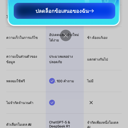
ปลดล็อกข้อเสนอของฉัน
คู่มือแบบมีโครงสร้าง
รูปแบบผลลัพธ์
ต้องแก้ไขเพิ่มเติม
พร้อมใช้งาน
อัปเดตและสร้างใหม่
ความเร็วในการแก้ไข
ช้า ต้องแก้เอง
ได้ง่าย
ความเป็นส่วนตัวของ
ประมวลผลอย่าง
แตกต่างกันไป
ข้อมูล
ปลอดภัย
ทดลองใช้ฟรี
, 100 คำถาม
ไม่มี
ไม่จำกัดจำนวนคำ
ChatGPT-5 &
จำกัดเพียงหนึ่งโมเดล
ตัวเลือกโมเดล AI
DeepSeek R1
AI