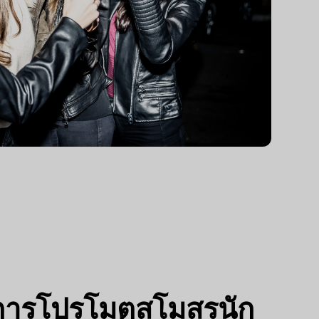
การโปรโมตสโมสรนัก