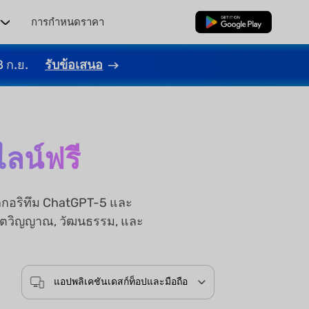
ร
การกำหนดราคา
ดาวน์โหลดฟรี
8 ก.ย.
รับข้อเสนอ
ไลน์ฟรี
ัลกอริทึม ChatGPT-5 และ
ับจิตวิญญาณ, วัฒนธรรม, และ
แอปพลิเคชันเดสก์ท็อปและมือถือ