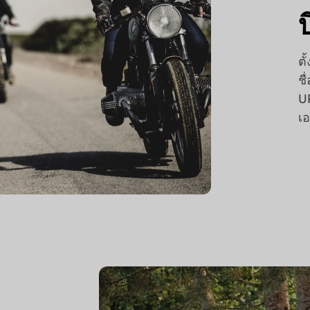
ตั
ชื
U
เอ