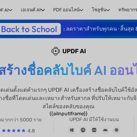
เอเจนต์ AI
PDF ออนไลน์
โซลูชั่น
ทรัพยาก
F AI
Back to School
: ลดราคาสำหรับทุกคน · สิ้นสุด 
UPDF AI
งสร้างชื่อคลับไบค์ AI ออน
เด่นตั้งแต่คำแรกๆ UPDF AI เครื่องสร้างชื่อคลับไบค์ใช้อ
ร้างชื่อที่โดดเด่นและเหมาะสำหรับสากล ที่ปรับให้เหมาะก
สไตล์ของคลับของคุณ
{{aiInputIframe}}
UPDF AI มีให้ใช้งานบน
ิวมากกว่า 5000 ราย
4.8