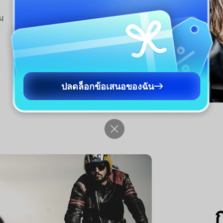
ิม
ปลดล็อกข้อเสนอของฉัน