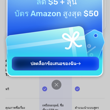
ลด $5
+ ลุ้น
มากกว่าตัวสร้าง Meta Title ด้วย AI
UPDF AI ไม่จำกัดอยู่แค่ meta title—มันเป็นส่วนหนึ่งของชุดเครื่องมือ
บัตร Amazon สูงสุด $50
เขียนด้วย AI ที่ครบวงจร คุณยังสามารถตรวจสอบการสะกด เขียนใหม่
สรุปเนื้อหา แปล และสร้างเนื้อหาสำหรับวัตถุประสงค์ต่างๆ ได้ทั้งหมด
ภายในแพลตฟอร์มอันทรงพลังเดียวกันนี้
ตัวสร้าง Meta Title
UPDF AI
ตัวสร้าง Meta
ปลดล็อกข้อเสนอของฉัน
ด้วย UPDF AI
ตัวสร้าง Meta
Title
เทียบกับตัวสร้าง Meta
Title
อื่นๆ
Title อื่นๆ
ฟรี
เหมือนมนุษย์, ชื่อ
คุณภาพชื่อเรื่อง
คำแนะนำแบบสูตร