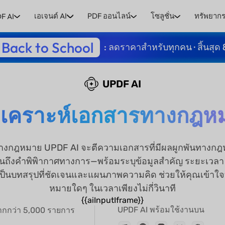
เอเจนต์ AI
PDF ออนไลน์
โซลูชั่น
ทรัพยาก
F AI
Back to School
: ลดราคาสำหรับทุกคน · สิ้นสุด 
UPDF AI
อวิเคราะห์เอกสารทางกฎห
รทางกฎหมาย UPDF AI จะตีความเอกสารที่มีผลผูกพันทางกฎหม
นถึงคำพิพิากาศทางการ—พร้อมระบุข้อมูลสำคัญ ระยะเวล
ห้เป็นบทสรุปที่ชัดเจนและแผนภาพความคิด ช่วยให้คุณเข้า
หมายใดๆ ในเวลาเพียงไม่กี่วินาที
{{aiInputIframe}}
UPDF AI พร้อมใช้งานบน
มากกว่า 5,000 รายการ