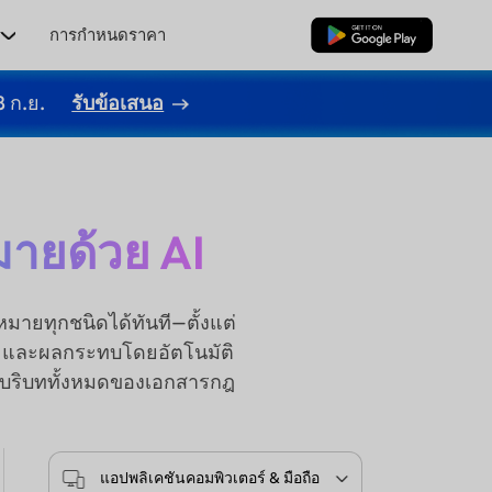
ร
การกำหนดราคา
ดาวน์โหลดฟรี
8 ก.ย.
รับข้อเสนอ
มายด้วย AI
ายทุกชนิดได้ทันที—ตั้งแต่
า และผลกระทบโดยอัตโนมัติ
ใจบริบททั้งหมดของเอกสารกฎ
แอปพลิเคชันคอมพิวเตอร์ & มือถือ