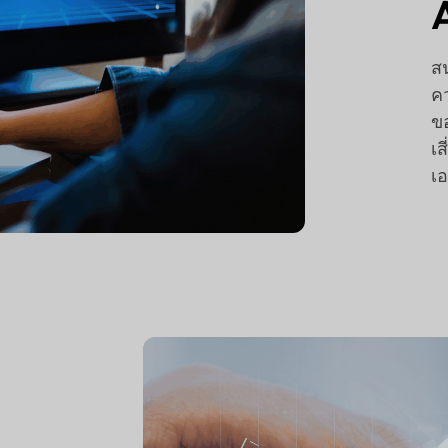
ส
ค
ข
เ
เอ