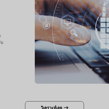
ร
ับ
วิเคราะห์เลย