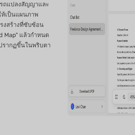
ารถแปลงสัญญาและ
ให้เป็นแผนภาพ
งสร้างที่ซับซ้อน
ind Map" แล้วกำหนด
ะปรากฏขึ้นในพริบตา