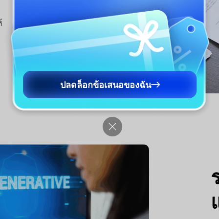
้
ปลดล็อกข้อเสนอของฉัน