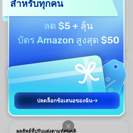
สำหรับทุกคน
คำอธิบายภาพตามบริบท
ไม่มีเนื้อหาทั่วไปแบบไร้สาระ เช่น “ภาพของชายกำลังยิ้ม” อีกต่อไป
เครื่องมือสร้าง Alt Text ของ UPDF AI สร้าง Alt Text ที่จับภาพถึงสาระ
ลด $5
+ ลุ้น
สำคัญของภาพ—ภาพแสดงอะไร มีความหมายอะไร และเหตุใดจึง
สำคัญ ไม่ว่าจะเป็นภาพสินค้า ช่วงเวลาที่เป็นธรรมชาติ หรือกราฟใน
บัตร Amazon สูงสุด $50
รายงานของคุณ ภาพมิติของคุณสุดท้ายก็จะได้รับคำอธิบายที่มี
ประโยชน์และเหมาะสม
การเข้าถึงที่เหมาะสำหรับ SEO
Alt Text ที่ดีไม่ได้หมายถึงเพียงการเข้าถึงเท่านั้น—แต่ยังรวมถึงการ
มองเห็นได้ด้วย เครื่องมือสร้าง Alt Text ของ UPDF AI เขียนคำอธิบาย
โดยคำนึงถึงทั้งผู้ใช้และเครื่องมือค้นหา ช่วยให้เนื้อหาของคุณมีอันดับ
สูงขึ้นและเข้าถึงผู้ชมได้แพร่ข rộngขึ้น ตั้งแต่ภาพในบล็อกจนถึงแกล
ปลดล็อกข้อเสนอของฉัน
เลอรีอีคอมเมิร์ซ ทุกแท็กก็จะกลายเป็นปัจจัยช่วยเพิ่มประสิทธิภาพ SEO
เล็กๆ
ผลลัพธ์ที่ปรับแต่งตามทัศนคติ