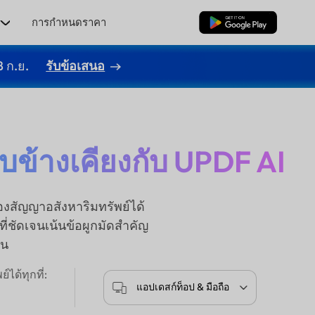
ร
การกำหนดราคา
ดาวน์โหลดฟรี
8 ก.ย.
รับข้อเสนอ
บข้างเคียงกับ UPDF AI
งสัญญาอสังหาริมทรัพย์ได้
่ชัดเจนเน้นข้อผูกมัดสำคัญ
าน
ได้ทุกที่:
แอปเดสก์ท็อป & มือถือ