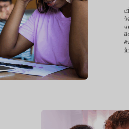
เ
วิ
แ
ผิ
ศั
อ้