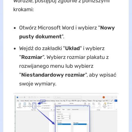
Wordzie, postępuj zgodnie z poniższymi
krokami:
Otwórz Microsoft Word i wybierz "
Nowy
pusty dokument
".
Wejdź do zakładki "
Układ
" i wybierz
"
Rozmiar
". Wybierz rozmiar plakatu z
rozwijanego menu lub wybierz
"
Niestandardowy rozmiar
", aby wpisać
swoje wymiary.