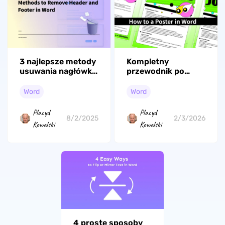
3 najlepsze metody
Kompletny
usuwania nagłówka
przewodnik po
i stopki w
tworzeniu plakatu
programie Word
w Wordzie [z
Word
Word
szablonami]
Placyd
Placyd
8/2/2025
2/3/2026
Kowalski
Kowalski
4 proste sposoby