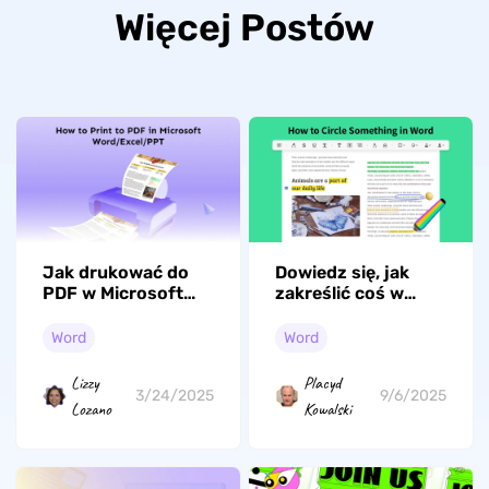
Więcej Postów
Jak drukować do
Dowiedz się, jak
PDF w Microsoft
zakreślić coś w
Word/Excel/PPT
programie MS
(Windows 11 & 10 &
Word: przewodnik
Word
Word
7)
krok po kroku
dotyczący tekstu i
Lizzy
Placyd
obrazów
3/24/2025
9/6/2025
Lozano
Kowalski