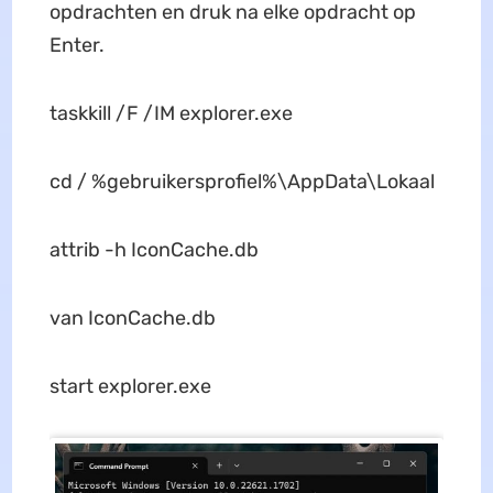
opdrachten en druk na elke opdracht op
Enter.
taskkill /F /IM explorer.exe
cd / %gebruikersprofiel%\AppData\Lokaal
attrib -h IconCache.db
van IconCache.db
start explorer.exe