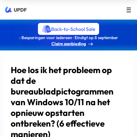
UPDF
Back-to-School Sale
: Besparingen voor iedereen · Eindigt op 8 september
Claim aanbieding
Hoe los ik het probleem op
dat de
bureaubladpictogrammen
van Windows 10/11 na het
opnieuw opstarten
ontbreken? (6 effectieve
manieren)