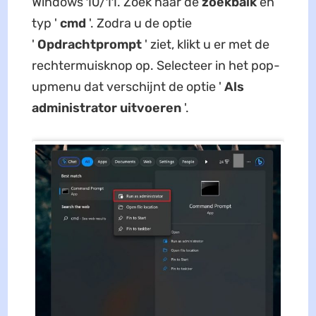
Windows 10/11. Zoek naar de
zoekbalk
en
typ '
cmd
'. Zodra u de optie
'
Opdrachtprompt
' ziet, klikt u er met de
rechtermuisknop op. Selecteer in het pop-
upmenu dat verschijnt de optie '
Als
administrator uitvoeren
'.