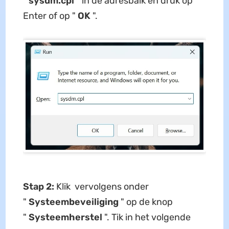
"
sysdm.cpl
" in de adresbalk en druk op
Enter of op "
OK
".
Stap 2:
Klik vervolgens onder
"
Systeembeveiliging
" op de knop
"
Systeemherstel
". Tik in het volgende