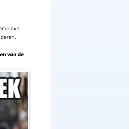
complexe
uderen.
nen van de