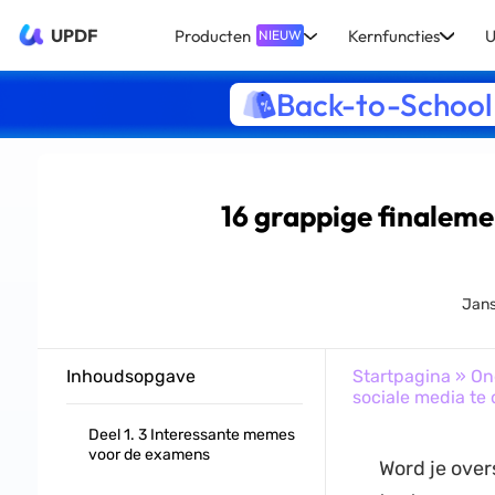
UPDF
Producten
Kernfuncties
U
NIEUW
Back-to-School
16 grappige finaleme
Jans
Inhoudsopgave
Startpagina
»
On
sociale media te 
Deel 1. 3 Interessante memes
voor de examens
Word je over