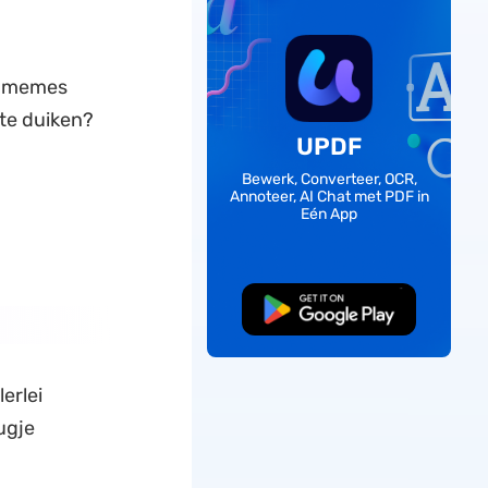
e memes
te duiken?
UPDF
Bewerk, Converteer, OCR,
Annoteer, AI Chat met PDF in
Eén App
Gratis Download
erlei
ugje