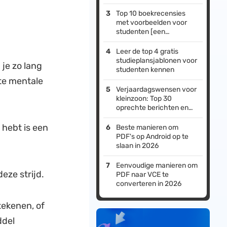
Top 10 boekrecensies
met voorbeelden voor
studenten [een
broodnodige lectuur]
Leer de top 4 gratis
studieplansjablonen voor
 je zo lang
studenten kennen
te mentale
Verjaardagswensen voor
kleinzoon: Top 30
oprechte berichten en
digitale sjablonen
 hebt is een
Beste manieren om
PDF's op Android op te
slaan in 2026
Eenvoudige manieren om
eze strijd.
PDF naar VCE te
converteren in 2026
tekenen, of
ddel