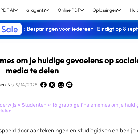
PDF AI
ai agents
Online PDF
Oplossingen
Hul
 Sale
: Besparingen voor iedereen · Eindigt op 8 se
mes om je huidige gevoelens op social
media te delen
en, Nls
9/14/2025
derwijs
»
Studenten
» 16 grappige finalememes om je huidi
delen
spoeld door aantekeningen en studiegidsen en ben je 