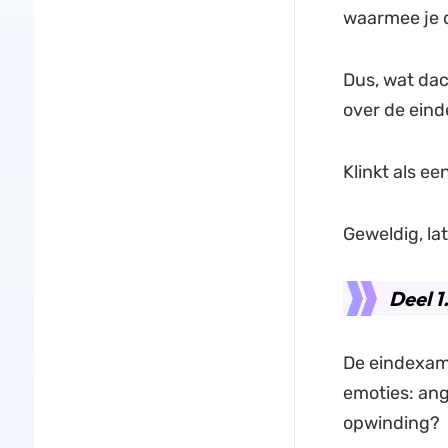
waarmee je 
Dus, wat da
over de eind
Klinkt als ee
Geweldig, la
Deel 1
De eindexame
emoties: ang
opwinding?