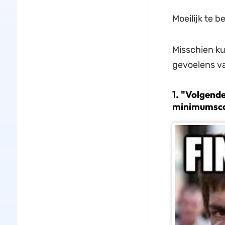
Moeilijk te b
Misschien k
gevoelens va
1. "Volgend
minimumsco