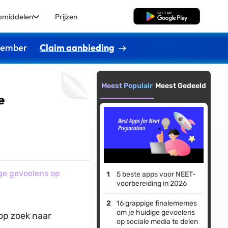
pmiddelen
Prijzen
Gratis Download
ptember
Claim aanbieding
Meest Populair
Meest Gedeeld
e
ge gevoelens op
5 beste apps voor NEET-
voorbereiding in 2026
16 grappige finalememes
om je huidige gevoelens
op zoek naar
op sociale media te delen