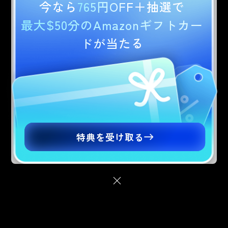
今なら
765円OFF
＋抽選で
お住まいの地域に合わせたUPDF.comの国別
フォーム作成
サイトに移動しますか？価格、プロモーショ
最大$50分のAmazonギフトカー
フォーム入力
ン、イベントに関する詳細は、国別サイトで
ドが当たる
確認できます。
電子署名
PDF保護
Are you visiting updf.com from outside this
region? Visit your regional site for more
編集
relevant pricing, promotions, and events.
墨消し
日本語版に移動
Continue to English Site
特典を受け取る