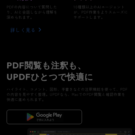
PDFの内容について質問した
10種類以上のAIエージェント
り、AIと会話しながら理解を
が、PDF作業をよりスムーズに
深められます。
サポートします。
詳しく見る
PDF閲覧も注釈も、
UPDFひとつで快適に
ハイライト、コメント、図形、手書きなどの注釈機能を使って、PDF
の内容を見やすく整理。UPDFなら、MacでのPDF閲覧と確認作業を
快適に進められます。
無料ダウンロード