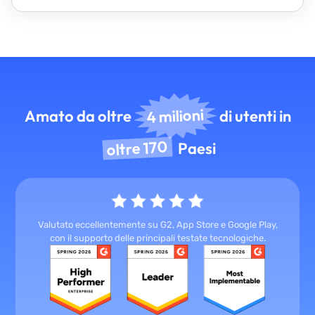
4 milioni
Amato da oltre
di utenti in
oltre 170
Paesi
Valutato eccellentemente su G2, App Store e Google Play,
con il supporto delle principali testate tecnologiche.