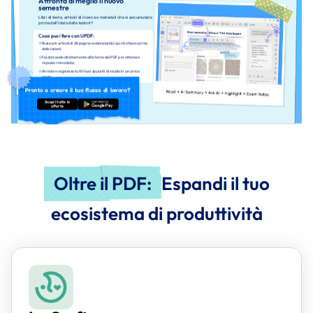
Affronta al meglio il nuovo
semestre
Libri di testo, articoli di ricerca e materiali che si accumulano
prima dell'inizio delle lezioni?
Cosa puoi fare con UPDF:
Riassumi articoli di 30 pagine evidenziando i punti chiave prima
delle lezioni.
Fai domande direttamente all'interno dei PDF per ottenere
risposte immediate.
Annota e organizza tutti i tuoi appunti di studio in un unico
posto.
Pronto a creare il tuo flusso di lavoro?
Scopri tutte le
Download Gratis
offerte
Oltre il PDF:
Espandi il tuo
ecosistema di produttività