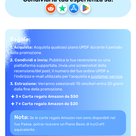
Regole:
1. Acquista:
Acquista qualsiasi piano UPDF durante il periodo
della promozione.
2. Condividi e invia:
Pubblica la tua recensione su una
piattaforma supportata.
Invia uno screenshot della
recensione/del post, il numero
del tuo ordine UPDF e
l'indirizzo e-mail utilizzato per l'acquisto a
customer service
.
3. Estrazione:
Verranno selezionati 10 vincitori entro 30 giorni
dalla fine della promozione.
3 × Carta regalo Amazon da $50
7 × Carta regalo Amazon da $20
Nota:
Se le carte regalo Amazon non sono disponibili
nel
tuo Paese, potrai ricevere un Piano Basic di IvyCraft
equivalente.