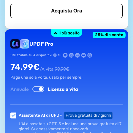
Acquista Ora
🔥 Il più scelto
25
% di sconto
UPDF Pro
Utilizzabile su 4 dispositivi
su:
74,99
€
99,99
€
/A vita
Paga una sola volta, usalo per sempre.
Annuale
Licenza a vita
Assistente AI di UPDF
Prova gratuita di 7 giorni
L'AI è basata su GPT-5 e include una prova gratuita di 7
giorni. Successivamente si rinnoverà