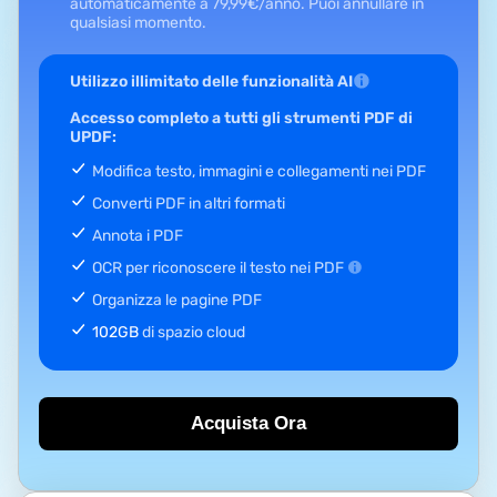
automaticamente a
79,99
€
/anno.
Puoi annullare in
qualsiasi momento.
Utilizzo illimitato delle funzionalità AI
Accesso completo a tutti gli strumenti PDF di
UPDF:
Modifica testo, immagini e collegamenti nei PDF
Converti PDF in altri formati
Annota i PDF
OCR per riconoscere il testo nei PDF
Organizza le pagine PDF
102GB
di spazio cloud
Acquista Ora