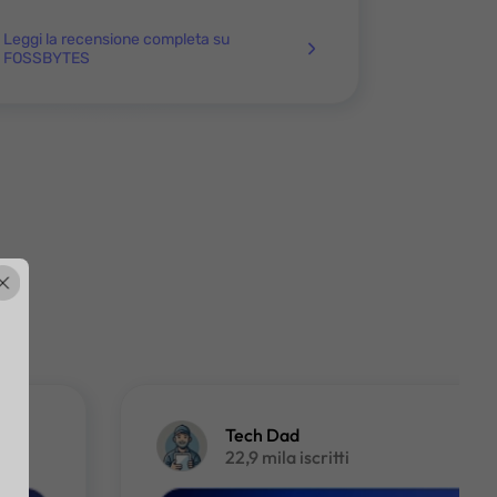
Leggi la recensione completa su
FOSSBYTES
F
Tech Dad
22,9 mila iscritti