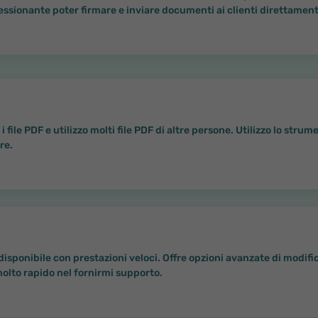
essionante poter firmare e inviare documenti ai clienti direttament
file PDF e utilizzo molti file PDF di altre persone. Utilizzo lo strum
re.
disponibile con prestazioni veloci. Offre opzioni avanzate di modifi
 molto rapido nel fornirmi supporto.