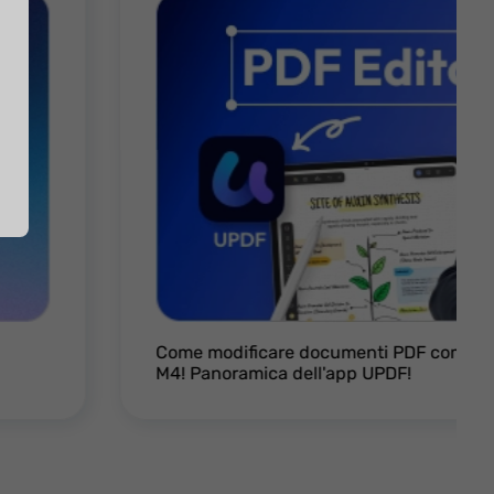
Come modificare documenti PDF come un 
M4! Panoramica dell'app UPDF!