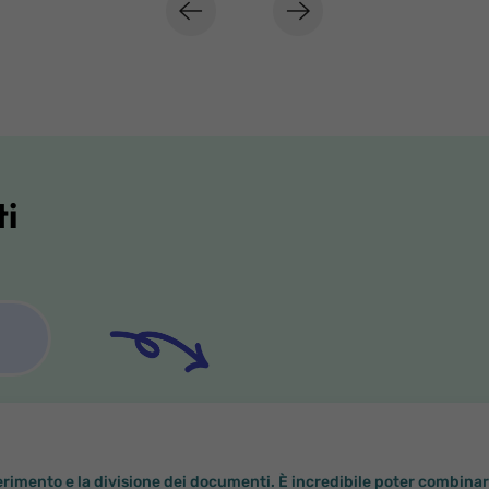
ti
nserimento e la divisione dei documenti. È incredibile poter combi