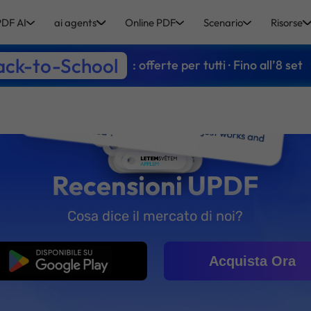
DF AI
ai agents
Online PDF
Scenario
Risorse
ack-to-School
: offerte per tutti · Fino all’8 set
Recensioni UPDF
Cosa dice il mercato di noi?
Download Gratis
Acquista Ora