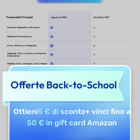
Offerte Back-to-School
Ottieni
5 € di sconto
+ vinci fino a
50 € in gift card Amazon
Padroneggia I Tuoi Strumenti PDF
in 3 Semplici Passaggi