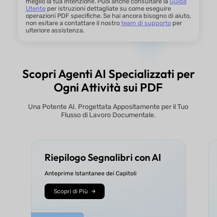
meglio la tua intenzione. Puoi anche consultare la
Guida
Utente
per istruzioni dettagliate su come eseguire
operazioni PDF specifiche. Se hai ancora bisogno di aiuto,
Modalità Presentazione
non esitare a contattare il nostro
team di supporto
per
ulteriore assistenza.
Cerca, Elimina e Crittografa
Aggiungi, Filtra, Localizza ed Esporta
Scopri Agenti AI Specializzati per
Annotazioni
Ogni Attività sui PDF
Modifica Testo, Immagini, Link e Moduli
Una Potente AI. Progettata Appositamente per il Tuo
Flusso di Lavoro Documentale.
OCR e Conversione
Riassumi/Traduci/Spiega PDF e Chat AI
Riepilogo Segnalibri con AI
Salva, Cloud, Condividi, Stampa e
Comprimi
Anteprime Istantanee dei Capitoli
Organizzazione Pagine
Scopri di Più