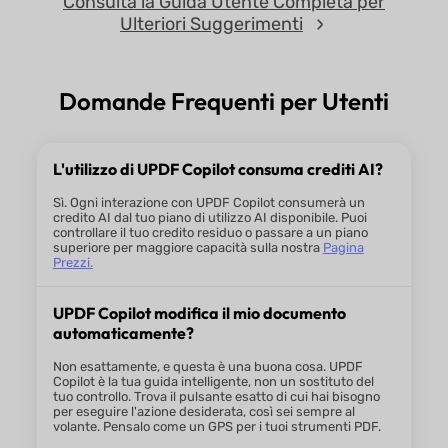
Consulta la Guida Utente Completa per
Ulteriori Suggerimenti
Domande Frequenti per Utenti
L'utilizzo di UPDF Copilot consuma crediti AI?
Sì. Ogni interazione con UPDF Copilot consumerà un
credito AI dal tuo piano di utilizzo AI disponibile. Puoi
controllare il tuo credito residuo o passare a un piano
superiore per maggiore capacità sulla nostra
Pagina
Prezzi.
Apri UPDF Copilot
1
UPDF Copilot modifica il mio documento
Apri il tuo PDF in UPDF e clicca sul pulsante
UPDF Copilo
automaticamente?
accanto all'opzione
Strumenti
. Il pannello Copilot apparir
casella di input e azioni suggerite per aiutarti a iniziare r
Non esattamente, e questa è una buona cosa. UPDF
Copilot è la tua guida intelligente, non un sostituto del
Descrivi La Tua Richiesta
2
tuo controllo. Trova il pulsante esatto di cui hai bisogno
per eseguire l'azione desiderata, così sei sempre al
volante. Pensalo come un GPS per i tuoi strumenti PDF.
Digita semplicemente cosa stai cercando, come "comprim