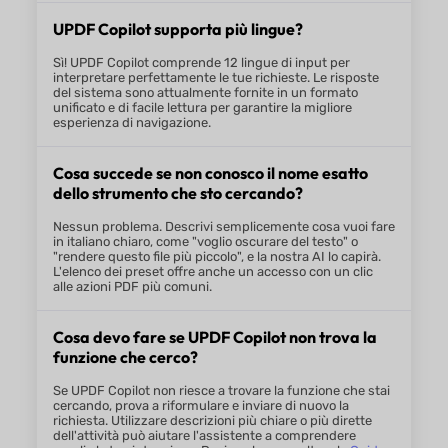
PDF", "converti in Word" o "aggiungi una firma". Puoi anch
UPDF Copilot supporta più lingue?
tra i suggerimenti di attività preimpostati per descrivere r
tuo obiettivo.
Sì! UPDF Copilot comprende 12 lingue di input per
Passa Agli Strumenti e Inizia a Lavorare
interpretare perfettamente le tue richieste. Le risposte
3
del sistema sono attualmente fornite in un formato
unificato e di facile lettura per garantire la migliore
Clicca su
Invio
per essere indirizzato al pannello di quello
esperienza di navigazione.
UPDF Copilot aprirà la porta, permettendoti di bypassare 
complessi e iniziare a modificare immediatamente.
Cosa succede se non conosco il nome esatto
dello strumento che sto cercando?
Nessun problema. Descrivi semplicemente cosa vuoi fare
in italiano chiaro, come "voglio oscurare del testo" o
"rendere questo file più piccolo", e la nostra AI lo capirà.
L'elenco dei preset offre anche un accesso con un clic
alle azioni PDF più comuni.
Cosa devo fare se UPDF Copilot non trova la
funzione che cerco?
Funzionalità Principali
Se UPDF Copilot non riesce a trovare la funzione che stai
Agente AI UPDF
cercando, prova a riformulare e inviare di nuovo la
richiesta. Utilizzare descrizioni più chiare o più dirette
dell'attività può aiutare l'assistente a comprendere
Gestione Segnalibri e Strutture