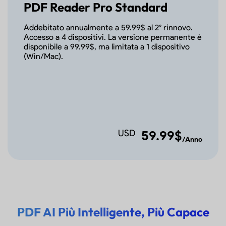
/ Mostra Numero Pagina
PDF Reader Pro Standard
nei Segnalibri
Addebitato annualmente a 59.99$ al 2° rinnovo.
Accesso a 4 dispositivi. La versione permanente è
Cambia Dimensione
disponibile a 99.99$, ma limitata a 1 dispositivo
Testo Segnalibri / Stampa
Pagine da Segnalibri
(Win/Mac).
Imposta Destinazione
Segnalibro
USD
59.99$
Mostra di più
/Anno
PDF AI Più Intelligente, Più Capace