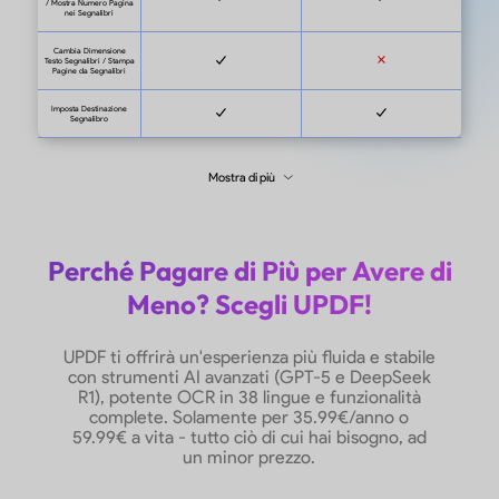
Perché Pagare di Più per Avere di
Meno? Scegli UPDF!
UPDF
UPDF ti offrirà un'esperienza più fluida e stabile
con strumenti AI avanzati (GPT-5 e DeepSeek
R1), potente OCR in 38 lingue e funzionalità
Per Individui: 35.99€/anno o
complete. Solamente per 35.99€/anno o
59.99€/vita senza console di
59.99€ a vita - tutto ciò di cui hai bisogno, ad
amministrazione
un minor prezzo.
Per Aziende: 59€/anno per utente o
89€/vita per utente con console di
amministrazione