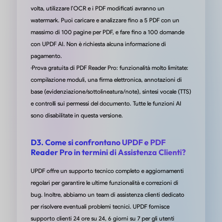
volta, utilizzare l’OCR e i PDF modificati avranno un
watermark. Puoi caricare e analizzare fino a 5 PDF con un
massimo di 100 pagine per PDF, e fare fino a 100 domande
Software a Vita Facile da Usare
con UPDF AI. Non è richiesta alcuna informazione di
pagamento.
UPDF è uno strumento potente che ti aiuterà facilmente a crea
·Prova gratuita di PDF Reader Pro: funzionalità molto limitate:
modificare PDF. La sua funzionalità di AI è eccezionalmente utile
compilazione moduli, una firma elettronica, annotazioni di
per compiti di lavoro che per attività personali, facendomi rispa
base (evidenziazione/sottolineatura/note), sintesi vocale (TTS)
innumerevoli ore di ricerca e studio. La parte migliore è che sarà
e controlli sui permessi del documento. Tutte le funzioni AI
possibile scegliere tra una licenza a vita per l'attuale versione
sono disabilitate in questa versione.
principale o un abbonamento mensile o annuale per le versioni
principali attuali e future. Apprezzo molto questa scelta e credo 
D3. Come si confrontano UPDF e PDF
importante sottolinearla in qualsiasi recensione!
Reader Pro in termini di Assistenza Clienti?
da Louis Boiko su G2
UPDF offre un supporto tecnico completo e aggiornamenti
regolari per garantire le ultime funzionalità e correzioni di
bug. Inoltre, abbiamo un team di assistenza clienti dedicato
per risolvere eventuali problemi tecnici. UPDF fornisce
supporto clienti 24 ore su 24, 6 giorni su 7 per gli utenti