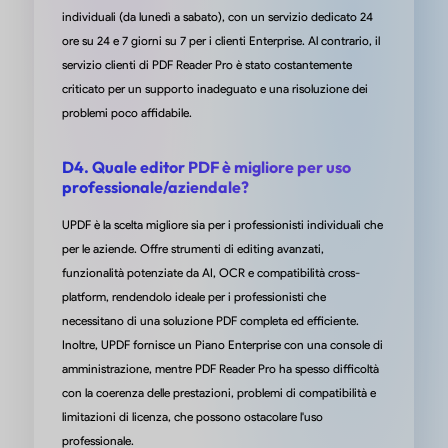
individuali (da lunedì a sabato), con un servizio dedicato 24
Aiuta la mia azienda a semplificare la
ore su 24 e 7 giorni su 7 per i clienti Enterprise. Al contrario, il
gestione dei documenti
servizio clienti di PDF Reader Pro è stato costantemente
criticato per un supporto inadeguato e una risoluzione dei
Ciò che mi piace di più di UPDF è la sua interfaccia intuitiva e fac
problemi poco affidabile.
usare. L’interfaccia è progettata con cura, rendendo semplice
comprenderla e usarla fin da subito. Posso caricare, organizzar
condividere documenti con i membri del team senza difficoltà.
D4. Quale editor PDF è migliore per uso
professionale/aziendale?
da Rachie C. su Capterra
UPDF è la scelta migliore sia per i professionisti individuali che
per le aziende. Offre strumenti di editing avanzati,
funzionalità potenziate da AI, OCR e compatibilità cross-
platform, rendendolo ideale per i professionisti che
necessitano di una soluzione PDF completa ed efficiente.
Inoltre, UPDF fornisce un Piano Enterprise con una console di
amministrazione, mentre PDF Reader Pro ha spesso difficoltà
con la coerenza delle prestazioni, problemi di compatibilità e
limitazioni di licenza, che possono ostacolare l'uso
professionale.