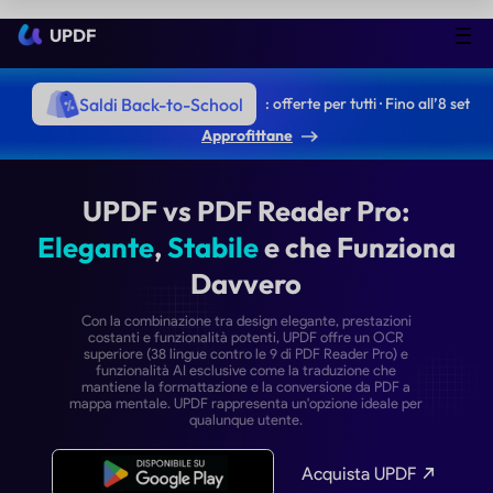
UPDF
Saldi Back-to-School
: offerte per tutti · Fino all’8 set
Approfittane
UPDF vs PDF Reader Pr
Elegante
,
Stabile
e che Fun
Davvero
Con la combinazione tra design elegante, prestazi
costanti e funzionalità potenti, UPDF offre un O
superiore (38 lingue contro le 9 di PDF Reader Pro
funzionalità AI esclusive come la traduzione ch
mantiene la formattazione e la conversione da PD