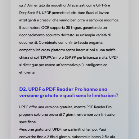
su 7. Alimentato da modelli di AI avanzati come GPT-5 e
di Anton G. su Product Hunt
DeepSeek R1, UPDF permette di sfruttare flussi di lavoro
intelligenti e creativi che vanno ben oltre la semplice modifica.
Il suo motore OCR supporta 38 lingue, garantendo un
riconoscimento accurato del testo su un'ampia varietà di
documenti. Combinato con un'interfaccia elegante,
UPDF è uno strumento fantastico per 
compatibilità cross-platform senza interruzioni e una tariffa
mio flusso di lavoro.
chiara di soli $39.99/anno o $69.99 per la licenza a vita, UPDF
si distingue per essere un'alternativa più intelligente ed
È intuitivo, veloce e le funzionalità di AI incrementano davvero la
efficiente.
produttività. Tuttavia, alcune migliorie potrebbero renderlo anc
migliore: aggiungere una funzione di rilegatura/unione, l'integra
D2. UPDF o PDF Reader Pro hanno una
con il menu contestuale per un accesso rapido e aggiornare la
versione gratuita e quali sono le limitazioni?
funzione di segnalibro per generare un indice cliccabile sarebbe
tutte rivoluzioni. In generale, sono molto soddisfatto di UPDF e 
UPDF offre una versione gratuita, mentre PDF Reader Pro
vedo l'ora di vedere i futuri miglioramenti. Consigliatissimo!
propone solo una prova di 7 giorni, entrambe con limitazioni
specifiche.
da Darweesh Al-Baraghithi su Google Pl
·Versione gratuita di UPDF: senza limiti di tempo. Puoi
convertire fino a 2 file al giorno, elaborare in batch 2 file alla