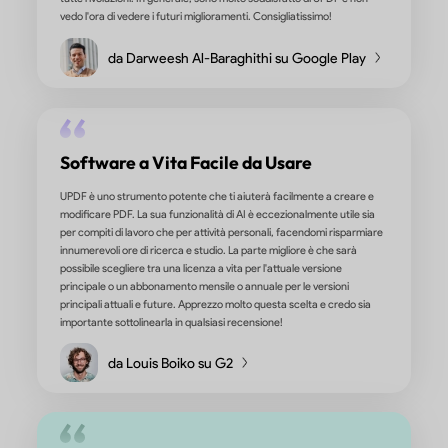
propria rivoluzione per me quando ho la necessità di lavorare con
PDF. La possibilità di esportare in vari formati come .docx, .ppt, .
ecc. è semplicemente fantastica e mi ha fatto risparmiare tanti
tempo e fatica. Ho provato sei diversi programmi di lettura/modi
PDF in passato e UPDF si distingue sicuramente come il migliore 
termini di opzioni di esportazione. La funzione di creazione dei m
altrettanto eccezionale. Rende davvero facile creare e personal
i moduli, e il risultato finale apparirà professionale e curato. Inoltr
programma funziona senza intoppi e non rallenta il mio sistema, 
è un grande vantaggio.
di Cynthia S. su Appsumo
Uno Strumento Essenziale per Chiun
Lavori con i PDF!