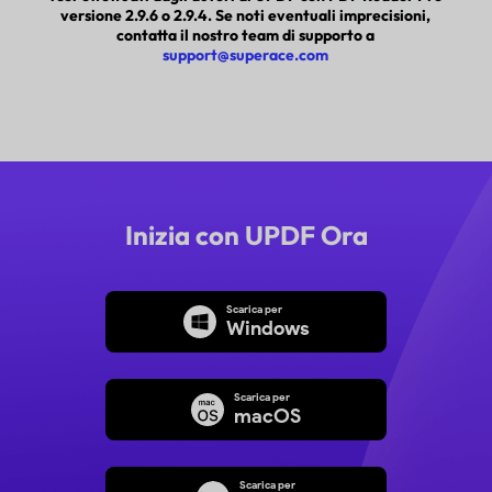
versione 2.9.6 o 2.9.4. Se noti eventuali imprecisioni,
contatta il nostro team di supporto a
support@superace.com
Inizia con UPDF Ora
Scarica per
Windows
Scarica per
macOS
Scarica per