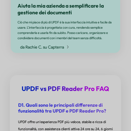
Uso UPDF da un anno e non posso che parlarne benissimo! È un
potente editor PDF che unisce funzionalità intuitive a capacità
avanzate. L'interfaccia è pulita e intuitiva, il che rende facile na
tra tutti gli strumenti. Adoro poter modificare il testo, aggiunger
annotazioni e persino inserire immagini nei miei PDF senza alcu
sforzo. Le funzionalità AI sono rivoluzionarie: riassumere docum
tradurre testi non è mai stato così semplice!
da Candycrowner su App Store
UPDF vs PDF Reader Pro FAQ
UPDF è più veloce, più facile da usare
e molto più conveniente del suo principale concorrente! Dispone
D1. Quali sono le principali differenze di
una dashboard più semplice e un'interfaccia utente più pulita ch
funzionalità tra UPDF e PDF Reader Pro?
rende piacevole da utilizzare. Funziona alla grande su computer
UPDF offre un'esperienza PDF più veloce, stabile e ricca di
dispositivi mobili! Altamente consigliato sia per l'istruzione che pe
funzionalità, con assistenza clienti attiva 24 ore su 24, 6 giorni
aziende!