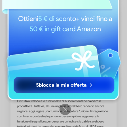
Ottieni
5 € di sconto
+ vinci fino a
50 € in gift card Amazon
Sblocca la mia offerta
Ottimo editor PDF
Sono davvero contento di aver acquistato UPDF! È stata una ve