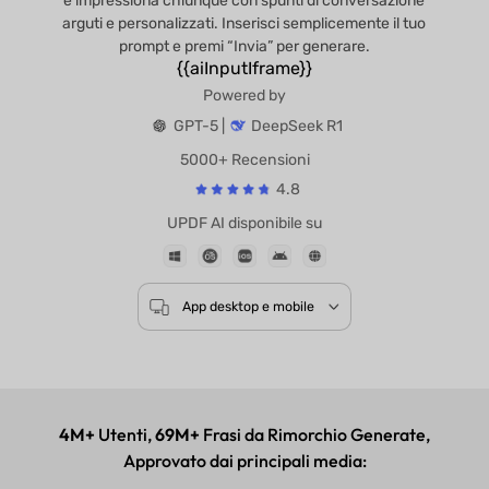
e impressiona chiunque con spunti di conversazione
arguti e personalizzati. Inserisci semplicemente il tuo
prompt e premi “Invia” per generare.
{{aiInputIframe}}
Powered by
GPT-5 |
DeepSeek R1
5000+ Recensioni
4.8
UPDF AI disponibile su
App desktop e mobile
4M+
Utenti,
69M+
Frasi da Rimorchio Generate,
Approvato dai principali media: