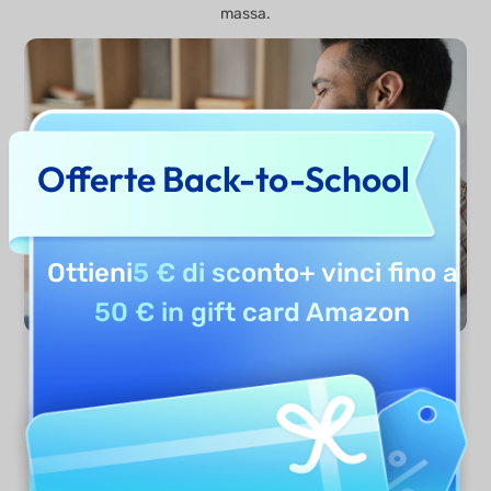
massa.
Offerte Back-to-School
Ottieni
5 € di sconto
+ vinci fino a
50 € in gift card Amazon
Genera Frase da Rimorchio
Ora
Perché usare il Generatore di