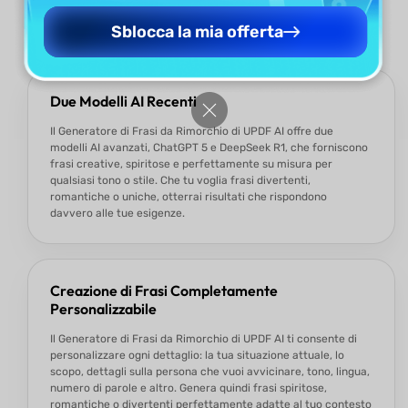
Frasi da Rimorchio di UPDF AI?
Sblocca la mia offerta
Due Modelli AI Recenti
Il Generatore di Frasi da Rimorchio di UPDF AI offre due
modelli AI avanzati, ChatGPT 5 e DeepSeek R1, che forniscono
frasi creative, spiritose e perfettamente su misura per
qualsiasi tono o stile. Che tu voglia frasi divertenti,
romantiche o uniche, otterrai risultati che rispondono
davvero alle tue esigenze.
Creazione di Frasi Completamente
Personalizzabile
Il Generatore di Frasi da Rimorchio di UPDF AI ti consente di
personalizzare ogni dettaglio: la tua situazione attuale, lo
scopo, dettagli sulla persona che vuoi avvicinare, tono, lingua,
numero di parole e altro. Genera quindi frasi spiritose,
romantiche o divertenti perfettamente adatte al tuo contesto