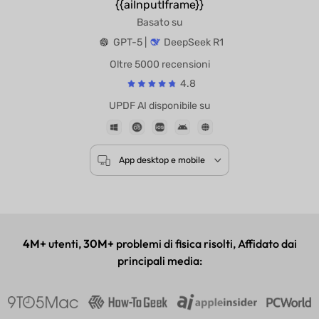
{{aiInputIframe}}
Basato su
GPT-5 |
DeepSeek R1
Oltre 5000 recensioni
4.8
UPDF AI disponibile su
App desktop e mobile
4M+
utenti,
30M+
problemi di fisica risolti, Affidato dai
principali media: