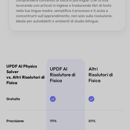
comprendere contenuti di fisica in più lingue. Che tu stia
lavorando con articoli in inglese o traducendo libri di testo
nella tua lingua madre, semplifica il processo e ti aiuta a
concentrarti sull'apprendimento, non solo sulla risoluzione.
Ideale per autodidatti e ambienti di studio bilingue.
UPDF AI Physics
UPDF AI
Altri
Solver
Risolutore di
Risolutori di
vs. Altri Risolutori di
Fisica
Fisica
Fisica
Gratuito
Precisione
99%
89%